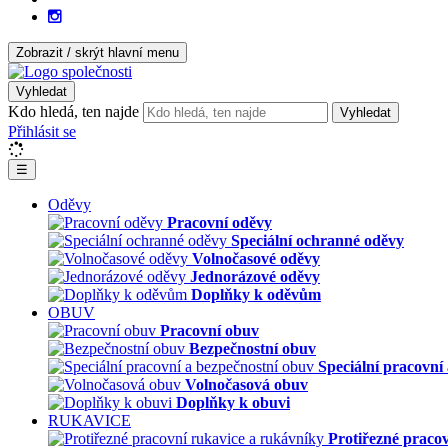
Zobrazit / skrýt hlavní menu
Vyhledat
Kdo hledá, ten najde
Vyhledat
Přihlásit se
☰
Oděvy
Pracovní oděvy
Speciální ochranné oděvy
Volnočasové oděvy
Jednorázové oděvy
Doplňky k oděvům
OBUV
Pracovní obuv
Bezpečnostní obuv
Speciální pracovní
Volnočasová obuv
Doplňky k obuvi
RUKAVICE
Protiřezné praco