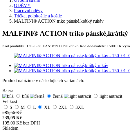
Úvodní strana
ODĚVY
Pracovní oděvy
Trička, polokošile a košile
MALFINI® ACTION triko pánské,krátký rukáv
MALFINI® ACTION triko pánské,krátký 
Kód produktu:
150-C-58
EAN:
8591729076626
Kód dodavatele:
1500116
Výro
Produkt nabízíme v následujících variantách:
Barva
bílá
černá
light antracit
Velikost
S
M
L
XL
2XL
3XL
285,56 Kč
235,95 Kč
195,00 Kč bez DPH
Skladem