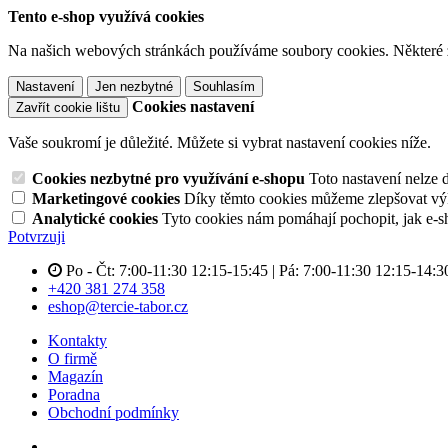
Tento e-shop využívá cookies
Na našich webových stránkách používáme soubory cookies. Některé z n
Nastavení
Jen nezbytné
Souhlasím
Cookies nastavení
Zavřít cookie lištu
Vaše soukromí je důležité. Můžete si vybrat nastavení cookies níže.
Cookies nezbytné pro využívání e-shopu
Toto nastavení nelze 
Marketingové cookies
Díky těmto cookies můžeme zlepšovat výko
Analytické cookies
Tyto cookies nám pomáhají pochopit, jak e-s
Potvrzuji
Po - Čt: 7:00-11:30 12:15-15:45 | Pá: 7:00-11:30 12:15-14:3
+420 381 274 358
eshop@tercie-tabor.cz
Kontakty
O firmě
Magazín
Poradna
Obchodní podmínky