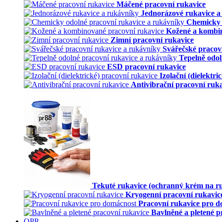
Máčené pracovní rukavice
Jednorázové rukavice a
Chemicky 
Kožené a kombin
Zimní pracovní rukavice
Svářečské pracov
Tepelně odol
ESD pracovní rukavice
Izolační (dielektr
Antivibrační pracovní ruk
Tekuté rukavice (ochranný krém na r
Kryogenní pracovní rukavic
Pracovní rukavice pro 
Bavlněné a pletené p
OPP