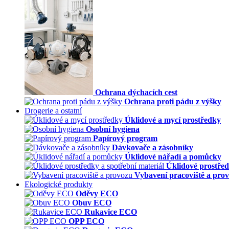
Ochrana dýchacích cest
Ochrana proti pádu z výšky
Drogerie a ostatní
Úklidové a mycí prostředky
Osobní hygiena
Papírový program
Dávkovače a zásobníky
Úklidové nářadí a pomůcky
Úklidové prostřed
Vybavení pracoviště a pro
Ekologické produkty
Oděvy ECO
Obuv ECO
Rukavice ECO
OPP ECO