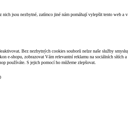
ich jsou nezbytné, zatímco jiné nám pomáhají vylepšit tento web a vá
deaktivovat. Bez nezbytných cookies souborů nelze naše služby smyslu
n e-shopu, zobrazovat Vám relevantní reklamu na sociálních sítích a 
hop používáte. S jejich pomocí ho můžeme zlepšovat.
0