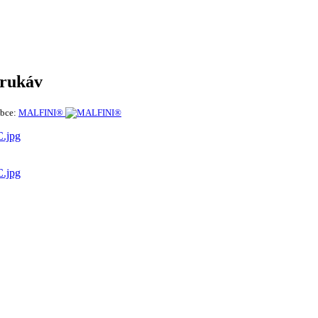
rukáv
bce:
MALFINI®