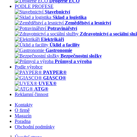
Drogerie ECO
PODLE PROFESE
Stavebnictví
Sklad a logistika
Zemědělství a lesnictví
Potravinářství
Zdravotnictví a sociální slu
Elektrikáři
Úklid a facility
Gastronomie
Bezpečnostní složky
Průmysl a výroba
Podle výrobce
PAYPER®
GIASCO®
UVEX®
ATG®
Reklamní činnost
Kontakty
O firmě
Magazín
Poradna
Obchodní podmínky