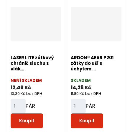
r
b
d
e
á
u
k
n
z
l
o
k
k
v
í
o
o
ý
p
v
v
v
r
ý
ý
ý
o
v
v
p
d
LASER LITE zátkový
ARDON® 4EAR P201
ý
ý
i
chránič sluchu s
zátky do uší s
u
p
p
s
vlák...
úchytem ...
k
i
i
t
NENÍ SKLADEM
SKLADEM
s
s
12,46 Kč
14,28 Kč
ů
10,30 Kč bez DPH
11,80 Kč bez DPH
PÁR
PÁR
Z
Z
m
m
Koupit
Koupit
ě
ě