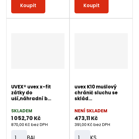
m
m
Koupit
Koupit
ě
ě
n
n
i
i
t
t
p
p
o
o
č
č
e
e
t
t
UVEX® uvex x-fit
uvex K10 mušlový
zátky do
chránič sluchu se
uší,náhradní b...
sklád...
SKLADEM
NENÍ SKLADEM
1 052,70 Kč
473,11 Kč
870,00 Kč bez DPH
391,00 Kč bez DPH
BAL
KS