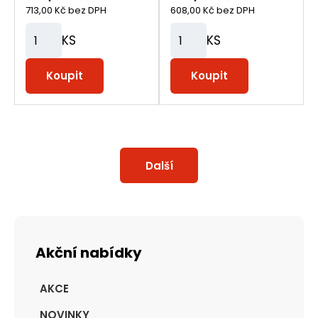
713,00 Kč bez DPH
608,00 Kč bez DPH
KS
KS
Z
Z
m
m
Koupit
Koupit
ě
ě
n
n
i
i
t
t
Další
p
p
o
o
č
č
e
e
t
t
Akční nabídky
AKCE
NOVINKY