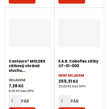
ě
ě
n
n
i
i
t
t
p
p
o
o
č
č
e
e
t
t
Contours® MOLDEX
E.A.R. Caboflex zátky
zátkový chránič
CF-01-000
sluchu,...
NENÍ SKLADEM
SKLADEM
255,31 Kč
7,26 Kč
211,00 Kč bez DPH
6,00 Kč bez DPH
PÁR
PÁR
Z
Z