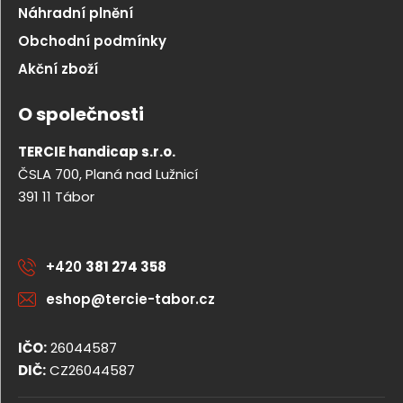
Náhradní plnění
Obchodní podmínky
Akční zboží
O společnosti
TERCIE handicap s.r.o.
ČSLA 700, Planá nad Lužnicí
391 11 Tábor
+420
381 274 358
eshop@tercie-tabor.cz
IČO:
26044587
DIČ:
CZ26044587