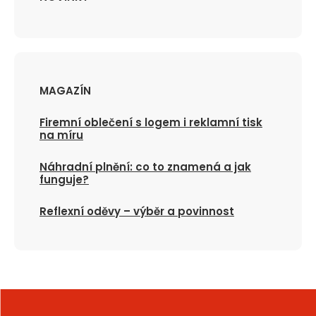
MAGAZÍN
Firemní oblečení s logem i reklamní tisk
na míru
Náhradní plnění: co to znamená a jak
funguje?
Reflexní oděvy – výběr a povinnost