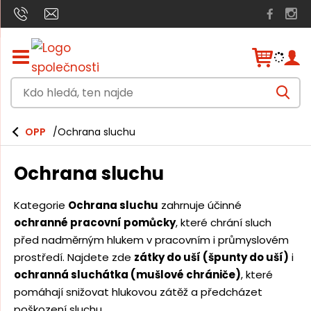
Z
o
b
K
r
V
a
d
y
h
z
o
l
i
OPP
Ochrana sluchu
e
h
t
d
a
/
l
t
Ochrana sluchu
s
e
k
r
d
Kategorie
Ochrana sluchu
zahrnuje účinné
ý
á
ochranné pracovní pomůcky
, které chrání sluch
t
h
před nadměrným hlukem v pracovním i průmyslovém
,
l
prostředí. Najdete zde
zátky do uší (špunty do uší)
i
t
a
ochranná sluchátka (mušlové chrániče)
, které
v
e
n
pomáhají snižovat hlukovou zátěž a předcházet
n
í
poškození sluchu.