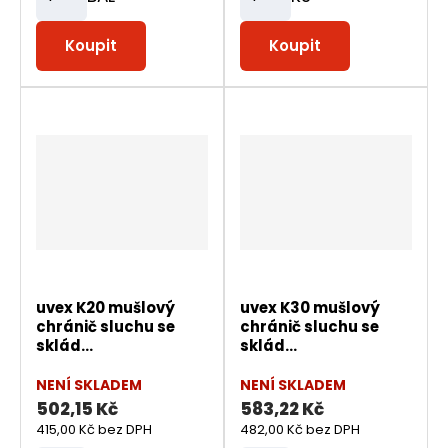
Z
Z
m
m
Koupit
Koupit
ě
ě
n
n
i
i
t
t
p
p
o
o
č
č
e
e
t
t
uvex K20 mušlový
uvex K30 mušlový
chránič sluchu se
chránič sluchu se
sklád...
sklád...
NENÍ SKLADEM
NENÍ SKLADEM
502,15 Kč
583,22 Kč
415,00 Kč bez DPH
482,00 Kč bez DPH