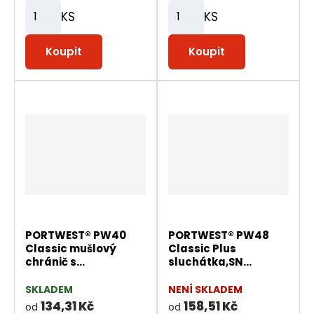
KS
KS
Z
Z
m
m
Koupit
Koupit
ě
ě
n
n
i
i
t
t
p
p
o
o
č
č
e
e
t
t
PORTWEST® PW40
PORTWEST® PW48
Classic mušlový
Classic Plus
chránič s...
sluchátka,SN...
SKLADEM
NENÍ SKLADEM
134,31 Kč
158,51 Kč
od
od