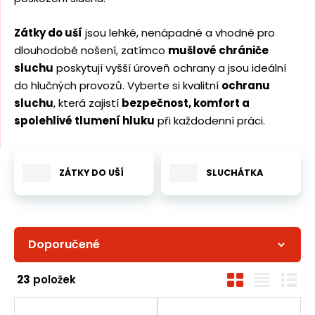
m
n
e
a
n
Zátky do uší
jsou lehké, nenápadné a vhodné pro
u
j
dlouhodobé nošení, zatímco
mušlové chrániče
d
sluchu
poskytují vyšší úroveň ochrany a jsou ideální
do hlučných provozů. Vyberte si kvalitní
ochranu
e
sluchu
, která zajistí
bezpečnost, komfort a
spolehlivé tlumení hluku
při každodenní práci.
ZÁTKY DO UŠÍ
SLUCHÁTKA
Ř
O
T
Ř
23
položek
a
b
a
á
z