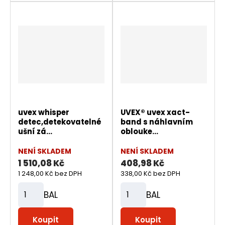
n
n
i
i
t
t
p
p
o
o
č
č
e
e
t
t
uvex whisper
UVEX® uvex xact-
detec,detekovatelné
band s náhlavním
ušní zá...
oblouke...
NENÍ SKLADEM
NENÍ SKLADEM
1 510,08 Kč
408,98 Kč
1 248,00 Kč bez DPH
338,00 Kč bez DPH
BAL
BAL
Z
Z
m
m
Koupit
Koupit