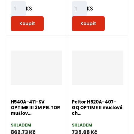
KS
KS
Z
Z
m
m
Koupit
Koupit
ě
ě
n
n
i
i
t
t
p
p
o
o
č
č
e
e
t
t
H540A-411-SV
Peltor H520A-407-
OPTIME III 3M PELTOR
GQ OPTIME II mušlové
mušlov...
ch...
SKLADEM
SKLADEM
862,73 Kč
735,68 Kč