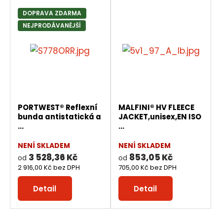
DOPRAVA ZDARMA
NEJPRODÁVANĚJŠÍ
PORTWEST® Reflexní
MALFINI® HV FLEECE
bunda antistatická a
JACKET,unisex,EN ISO
...
...
NENÍ SKLADEM
NENÍ SKLADEM
3 528,36 Kč
853,05 Kč
od
od
2 916,00 Kč bez DPH
705,00 Kč bez DPH
Detail
Detail