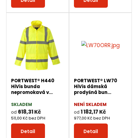
Detail
Detail
PORTWEST® H440
PORTWEST® LW70
HiVis bunda
HiVis dámská
nepromokavá v...
prodyšná bun...
SKLADEM
NENÍ SKLADEM
618,31 Kč
1 182,17 Kč
od
od
511,00 Kč bez DPH
977,00 Kč bez DPH
Detail
Detail