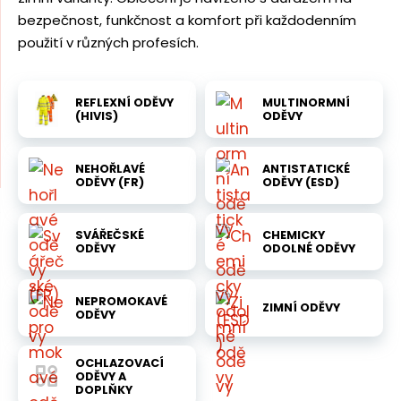
m
n
bezpečnost, funkčnost a komfort při každodenním
e
a
n
použití v různých profesích.
u
j
d
REFLEXNÍ ODĚVY
MULTINORMNÍ
e
(HIVIS)
ODĚVY
NEHOŘLAVÉ
ANTISTATICKÉ
ODĚVY (FR)
ODĚVY (ESD)
SVÁŘEČSKÉ
CHEMICKY
ODĚVY
ODOLNÉ ODĚVY
NEPROMOKAVÉ
ZIMNÍ ODĚVY
ODĚVY
OCHLAZOVACÍ
ODĚVY A
DOPLŇKY