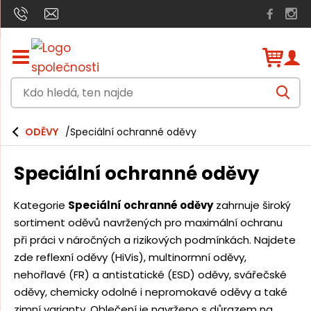
Z
o
b
K
r
V
a
d
y
h
z
o
l
i
ODĚVY
Speciální ochranné oděvy
e
h
t
d
a
/
l
t
Speciální ochranné oděvy
s
e
k
r
d
Kategorie
Speciální ochranné oděvy
zahrnuje široký
ý
á
sortiment oděvů navržených pro maximální ochranu
t
h
při práci v náročných a rizikových podmínkách. Najdete
,
l
zde reflexní oděvy (HiVis), multinormní oděvy,
t
a
nehořlavé (FR) a antistatické (ESD) oděvy, svářečské
v
e
n
oděvy, chemicky odolné i nepromokavé oděvy a také
n
í
zimní varianty. Oblečení je navrženo s důrazem na