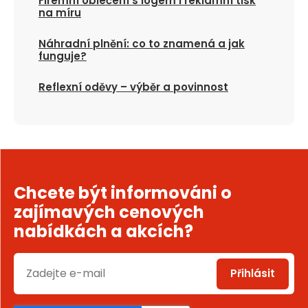
Firemní oblečení s logem i reklamní tisk
na míru
Náhradní plnění: co to znamená a jak
funguje?
Reflexní oděvy – výběr a povinnost
Chcete být informováni o
zajímavých cenových
nabídkách a akcích?
Přihlásit