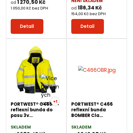
t
NENÍ SKLADEM
1 270,50 Kč
od
s
s
186,34 Kč
od
1 050,00 Kč bez DPH
ů
154,00 Kč bez DPH
Detail
Detail
+1
PORTWEST® C465
PORTWEST® C466
reflexní bunda do
reflexní bunda
pasu 3v...
BOMBER Cla...
SKLADEM
SKLADEM