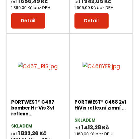
1 656,49 Kč
1 942,05 Kč
od
od
1 369,00 Kč bez DPH
1 605,00 Kč bez DPH
Detail
Detail
PORTWEST® C467
PORTWEST® C468 2v1
bomber Hi-Vis 3v1
HiVis reflexní zimní ...
reflexn...
SKLADEM
SKLADEM
1 413,28 Kč
od
1 822,26 Kč
od
1 168,00 Kč bez DPH