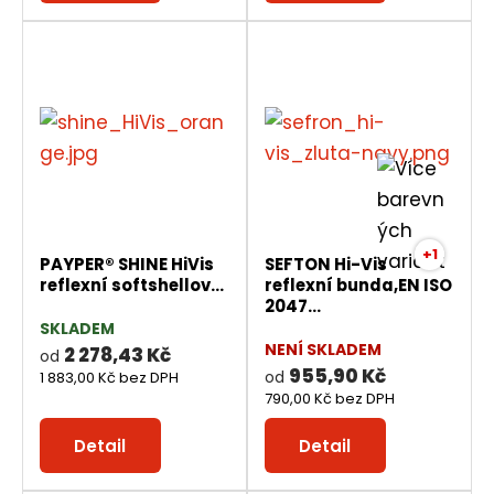
+1
PAYPER® SHINE HiVis
SEFTON Hi-Vis
reflexní softshellov...
reflexní bunda,EN ISO
2047...
SKLADEM
NENÍ SKLADEM
2 278,43 Kč
od
955,90 Kč
od
1 883,00 Kč bez DPH
790,00 Kč bez DPH
Detail
Detail