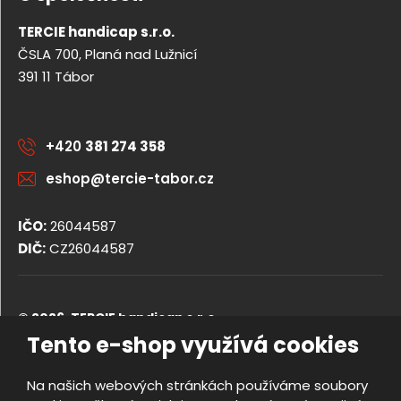
TERCIE handicap s.r.o.
ČSLA 700, Planá nad Lužnicí
391 11 Tábor
+420
381 274 358
eshop@tercie-tabor.cz
IČO:
26044587
DIČ:
CZ26044587
© 2026, TERCIE handicap s.r.o.
Obchodní podmínky
Tento e-shop využívá cookies
Ochrana osobních údajů
Prohlášení o přístupnosti
Na našich webových stránkách používáme soubory
Nastavení cookies