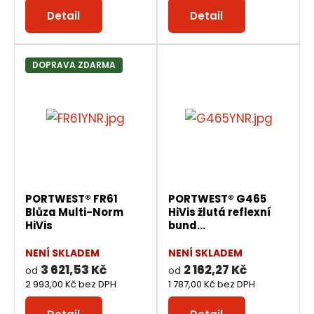
Detail
Detail
DOPRAVA ZDARMA
PORTWEST® FR61
PORTWEST® G465
Blůza Multi-Norm
HiVis žlutá reflexní
HiVis
bund...
NENÍ SKLADEM
NENÍ SKLADEM
3 621,53 Kč
2 162,27 Kč
od
od
2 993,00 Kč bez DPH
1 787,00 Kč bez DPH