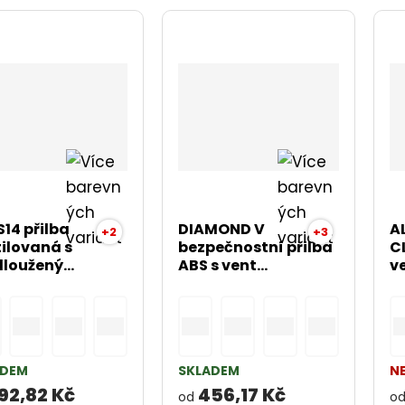
S14 přilba
DIAMOND V
A
+2
+3
ilovaná s
bezpečnostní přilba
C
loužený...
ABS s vent...
ve
ADEM
SKLADEM
N
92,82 Kč
456,17 Kč
od
o