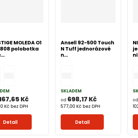
STIGE MOLEDA O1
Ansell 92-500 Touch
N
808 polobotka
N Tuff jednorázové
j
...
n...
ni
ADEM
SKLADEM
S
 167,65 Kč
698,17 Kč
od
o
00 Kč bez DPH
577,00 Kč bez DPH
10
Detail
Detail