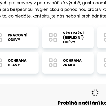
ch pro provozy v potravinářské výrobě, gastronomii
Vybavení pracoviště a
provozu
é pro bezpečnou, hygienickou a pohodlnou práci v 
y
 to, co hledáte, kontaktujte nás nebo si prohlédně
ce
VÝSTRAŽNÉ
PRACOVNÍ
(REFLEXNÍ)
ODĚVY
é)
ODĚVY
ní
OCHRANA
OCHRANA
HLAVY
ZRAKU
ro
Probíhá načítání 