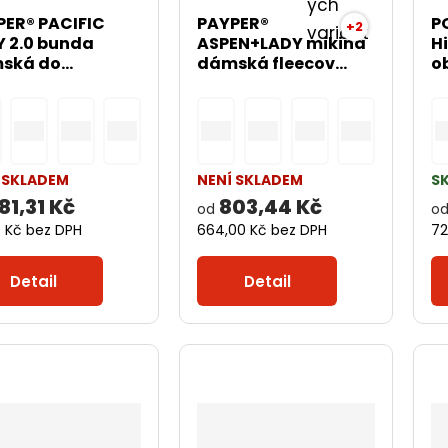
PER® PACIFIC
PAYPER®
P
+2
Y 2.0 bunda
ASPEN+LADY mikina
Hi
ská do...
dámská fleecov...
o
 SKLADEM
NENÍ SKLADEM
S
81,31 Kč
803,44 Kč
od
o
0 Kč bez DPH
664,00 Kč bez DPH
72
Detail
Detail