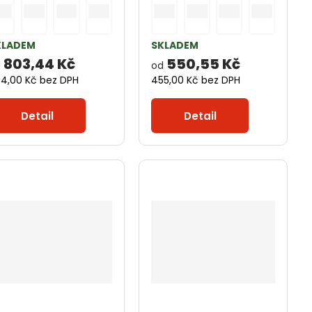
v
v
p
ý
ý
i
KLADEM
SKLADEM
803,44 Kč
550,55 Kč
d
od
p
p
s
4,00 Kč bez DPH
455,00 Kč bez DPH
i
i
Detail
Detail
s
s