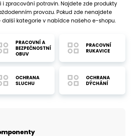
 i zpracování potravin. Najdete zde produkty
Úklid a facility
každodenním provozu. Pokud zde nenajdete
Gastronomie
te další kategorie v nabídce našeho e-shopu.
Bezpečnostní složky
Průmysl a výroba
PRACOVNÍ A
PRACOVNÍ
BEZPEČNOSTNÍ
RUKAVICE
OBUV
OCHRANA
OCHRANA
SLUCHU
DÝCHÁNÍ
komponenty