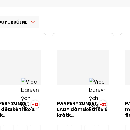
DOPORUČENÉ
PER® SUNSET
PAYPER® SUNSET
P
+12
+23
 dětské triko s
LADY dámské triko s
m
k...
krátk...
f