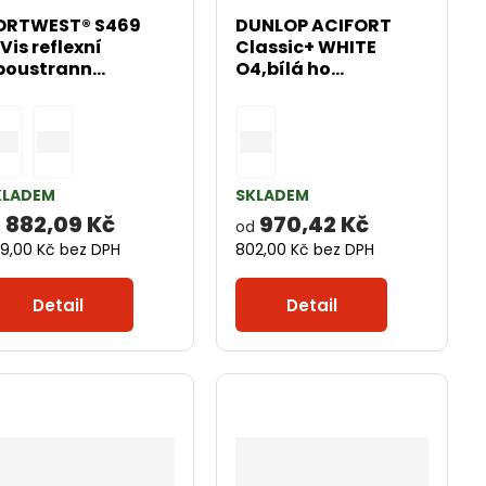
ORTWEST® S469
DUNLOP ACIFORT
Vis reflexní
Classic+ WHITE
boustrann...
O4,bílá ho...
KLADEM
SKLADEM
882,09 Kč
970,42 Kč
d
od
9,00 Kč bez DPH
802,00 Kč bez DPH
Detail
Detail