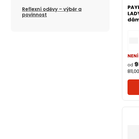
PAY
Reflexní oděvy – výběr a
LAD
povinnost
dám
NENÍ
9
od
811,0