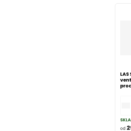
LAS 
vent
prod
SKL
2
od