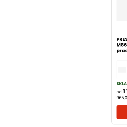
PRE
M86
prac
SKL
1
od
965,