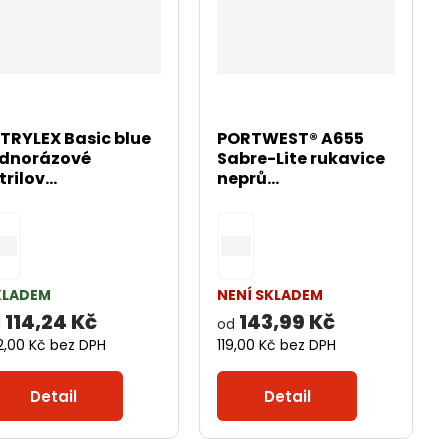
ITRYLEX Basic blue
PORTWEST® A655
ednorázové
Sabre-Lite rukavice
trilov...
neprů...
KLADEM
NENÍ SKLADEM
114,24 Kč
143,99 Kč
d
od
2,00 Kč bez DPH
119,00 Kč bez DPH
Detail
Detail