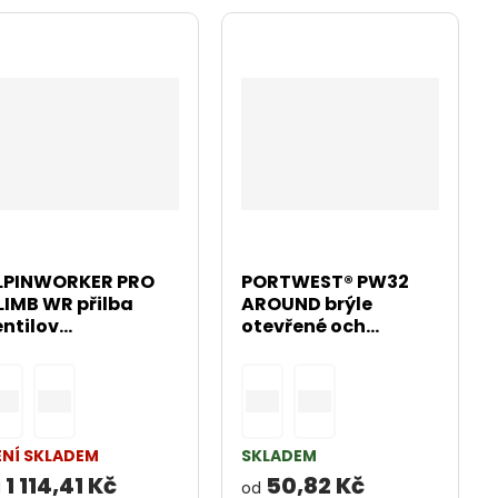
LPINWORKER PRO
PORTWEST® PW32
LIMB WR přilba
AROUND brýle
ntilov...
otevřené och...
ENÍ SKLADEM
SKLADEM
1 114,41 Kč
50,82 Kč
d
od