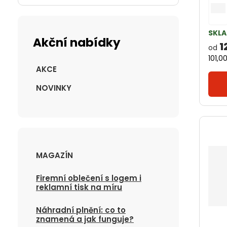
ů
SKL
Akční nabídky
1
od
101,0
AKCE
NOVINKY
MAGAZÍN
Firemní oblečení s logem i
reklamní tisk na míru
Náhradní plnění: co to
znamená a jak funguje?