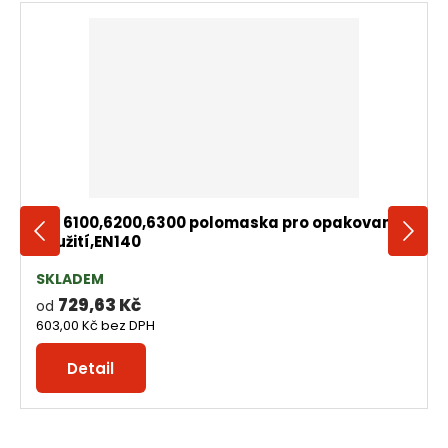
3M 6100,6200,6300 polomaska pro opakované
použití,EN140
SKLADEM
729,63 Kč
od
603,00 Kč
bez DPH
Detail