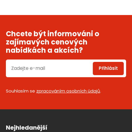
Chcete být informováni o
zajímavých cenových
nabídkách a akcích?
Přihlásit
Souhlasím se
zpracováním osobních údajů
.
Nejhledanější