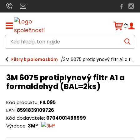
Z
o
b
K
r
V
a
d
y
h
z
o
l
i
Filtry k polomaskám
3M 6075 protiplynový filtr A1 a formaldehyd (BAL=2ks)
e
h
t
d
a
/
l
t
3M 6075 protiplynový filtr A1 a
s
e
k
formaldehyd (BAL=2ks)
r
d
ý
á
t
Kód produktu:
FIL095
h
,
EAN:
8591839109726
l
t
Kód dodavatele:
0704001499999
a
v
Výrobce:
3M®
e
n
n
í