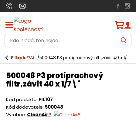
Z
o
b
K
r
V
a
d
y
h
z
o
l
i
Filtry k FVJ
500048 P3 protiprachový filtr,závit 40 x 1/7\"
e
h
t
d
a
/
l
t
500048 P3 protiprachový
s
e
k
filtr,závit 40 x 1/7\"
r
d
ý
á
t
Kód produktu:
FIL107
h
,
Kód dodavatele:
500048
l
t
Výrobce:
CleanAir®
a
v
e
n
n
í