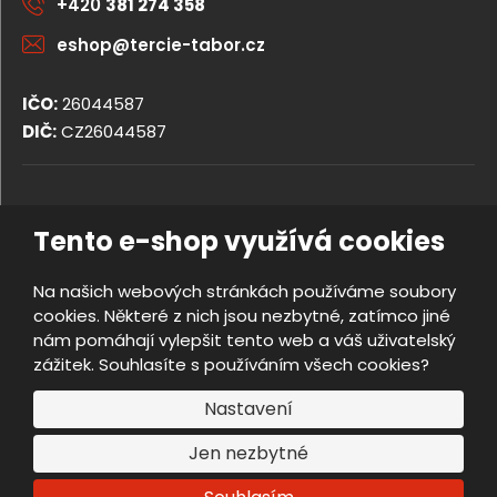
+420
381 274 358
eshop@tercie-tabor.cz
IČO:
26044587
DIČ:
CZ26044587
© 2026, TERCIE handicap s.r.o.
Tento e-shop využívá cookies
Obchodní podmínky
Ochrana osobních údajů
Na našich webových stránkách používáme soubory
Prohlášení o přístupnosti
cookies. Některé z nich jsou nezbytné, zatímco jiné
Nastavení cookies
nám pomáhají vylepšit tento web a váš uživatelský
Mapa stránek
zážitek. Souhlasíte s používáním všech cookies?
e
Vyrobila
B
Nastavení
R
Jen nezbytné
Á
N