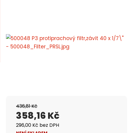
m
n
e
a
n
u
j
d
e
436,81 Kč
358,16 Kč
296,00 Kč bez DPH
NENÍ SKLADEM