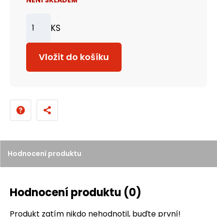
KS
Z
m
Vložit do košíku
ě
n
i
t
p
o
č
Hodnocení produktu
e
t
Hodnocení produktu
(0)
Produkt zatím nikdo nehodnotil, buďte první!