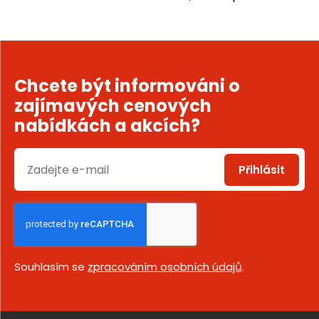
Chcete být informováni o
zajímavých cenových
nabídkách a akcích?
Přihlásit
Souhlasím se
zpracováním osobních údajů
.