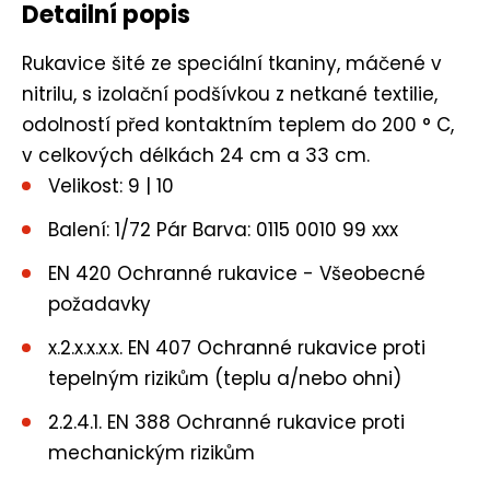
Detailní popis
Rukavice šité ze speciální tkaniny, máčené v
nitrilu, s izolační podšívkou z netkané textilie,
odolností před kontaktním teplem do 200 ° C,
v celkových délkách 24 cm a 33 cm.
Velikost: 9 | 10
Balení: 1/72 Pár Barva: 0115 0010 99 xxx
EN 420 Ochranné rukavice - Všeobecné
požadavky
x.2.x.x.x.x. EN 407 Ochranné rukavice proti
tepelným rizikům (teplu a/nebo ohni)
2.2.4.1. EN 388 Ochranné rukavice proti
mechanickým rizikům