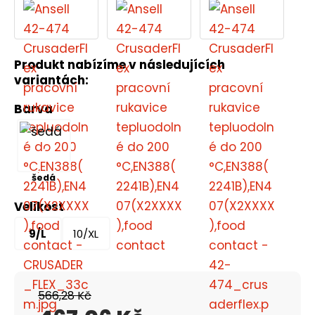
Produkt nabízíme v následujících
variantách:
Barva
šedá
Velikost
9/L
10/XL
566,28 Kč