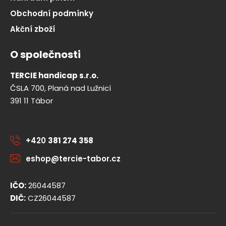
Obchodní podmínky
Akční zboží
O společnosti
TERCIE handicap s.r.o.
ČSLA 700, Planá nad Lužnicí
391 11 Tábor
+420
381 274 358
eshop@tercie-tabor.cz
IČO:
26044587
DIČ:
CZ26044587