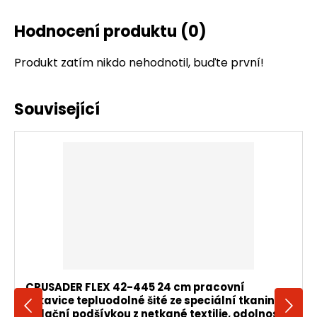
Hodnocení produktu
(0)
Produkt zatím nikdo nehodnotil, buďte první!
Související
CRUSADER FLEX 42-445 24 cm pracovní
rukavice tepluodolné šité ze speciální tkaniny s
izolační podšívkou z netkané textilie, odolností