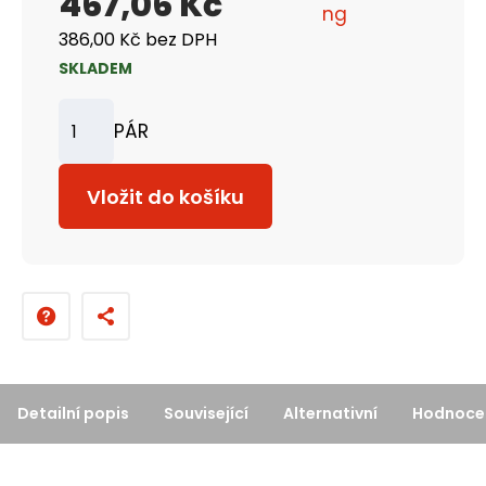
467,06 Kč
386,00 Kč bez DPH
SKLADEM
PÁR
Z
m
Vložit do košíku
ě
n
i
t
p
o
č
Detailní popis
Související
Alternativní
Hodnocen
e
t