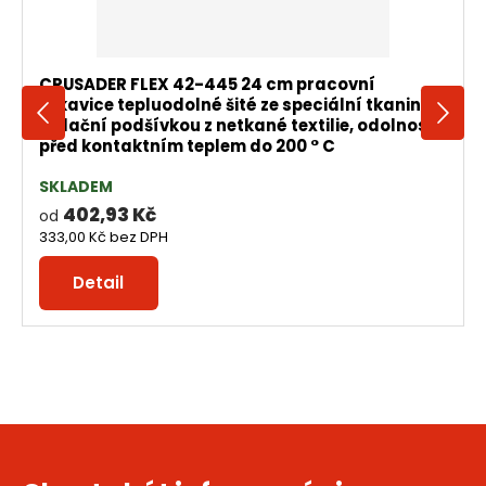
CRUSADER FLEX 42-445 24 cm pracovní
rukavice tepluodolné šité ze speciální tkaniny s
izolační podšívkou z netkané textilie, odolností
před kontaktním teplem do 200 ° C
SKLADEM
402,93 Kč
od
333,00 Kč
bez DPH
Detail