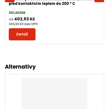
před kontaktním teplem do 200 ° C
SKLADEM
402,93 Kč
od
333,00 Kč
bez DPH
Detail
Alternativy