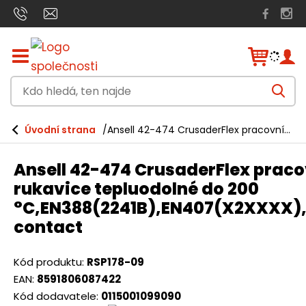
Z
o
b
K
r
V
a
d
y
h
z
o
l
i
Úvodní strana
Ansell 42-474 CrusaderFlex pracovní rukavice tepluodolné do 200 °C,EN388(2241B),EN407(X2XXXX),food contact
e
h
t
d
a
/
l
t
Ansell 42-474 CrusaderFlex praco
s
e
k
rukavice tepluodolné do 200
r
d
°C,EN388(2241B),EN407(X2XXXX)
ý
á
t
contact
h
,
l
t
a
Kód produktu:
RSP178-09
v
e
EAN:
8591806087422
n
n
Kód dodavatele:
0115001099090
í