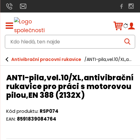
Z
o
b
K
r
V
a
d
y
h
z
o
l
i
Antivibrační pracovní rukavice
ANTI-pila,vel.10/XL,antivibrační rukavice pro práci s motorovou pilou,EN 388 (2132X)
e
h
t
d
a
/
l
t
ANTI-pila,vel.10/XL,antivibrační
s
e
k
rukavice pro práci s motorovou
r
d
pilou,EN 388 (2132X)
ý
á
t
h
,
Kód produktu:
RSP074
l
t
a
EAN:
8591839084764
v
e
n
n
í