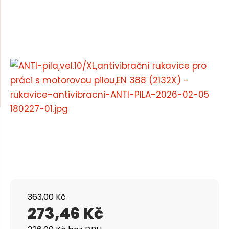
m
n
e
a
n
u
j
d
e
363,00 Kč
273,46 Kč