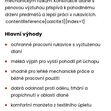
mechanickým rizikům. Konstrukce dlaně s
pěnovou výztuhou přispívá k pohodlnému
držení předmětů a lepší práci v rukavicích.
:contentReference[oaicite:1]{index=1}
Hlavní výhody
ochranné pracovní rukavice s vyztuženou
dlaní
měkká výplň pro vyšší pohodlí při úchopu
vhodné pro lehké mechanické práce a
běžné pracovní použití
dobrá odolnost proti oděru, trhání a
propíchnutí v oblasti dlaně
komfortní manžeta z textilního úpletu