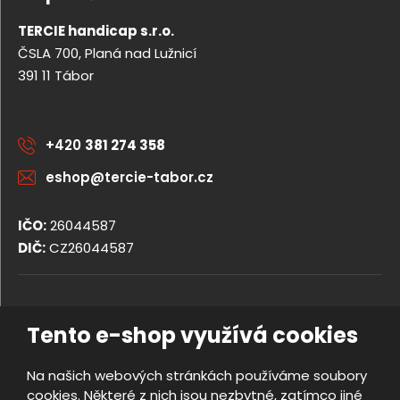
TERCIE handicap s.r.o.
ČSLA 700, Planá nad Lužnicí
391 11 Tábor
+420
381 274 358
eshop@tercie-tabor.cz
IČO:
26044587
DIČ:
CZ26044587
© 2026, TERCIE handicap s.r.o.
Tento e-shop využívá cookies
Obchodní podmínky
Ochrana osobních údajů
Na našich webových stránkách používáme soubory
Prohlášení o přístupnosti
cookies. Některé z nich jsou nezbytné, zatímco jiné
Nastavení cookies