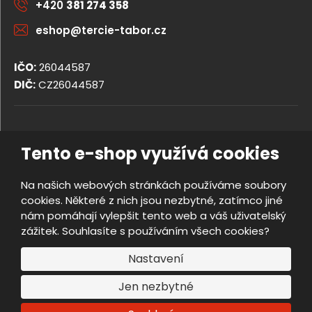
+420
381 274 358
eshop@tercie-tabor.cz
IČO:
26044587
DIČ:
CZ26044587
© 2026, TERCIE handicap s.r.o.
Tento e-shop využívá cookies
Obchodní podmínky
Ochrana osobních údajů
Na našich webových stránkách používáme soubory
Prohlášení o přístupnosti
cookies. Některé z nich jsou nezbytné, zatímco jiné
Nastavení cookies
nám pomáhají vylepšit tento web a váš uživatelský
Mapa stránek
zážitek. Souhlasíte s používáním všech cookies?
e
Vyrobila
B
Nastavení
R
Jen nezbytné
Á
N