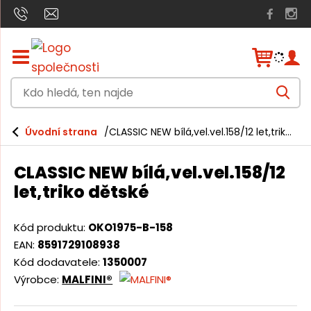
Z
o
b
K
r
V
a
d
y
h
z
o
l
i
Úvodní strana
CLASSIC NEW bílá,vel.vel.158/12 let,triko dětské
e
h
t
d
a
/
l
t
CLASSIC NEW bílá,vel.vel.158/12
s
e
k
let,triko dětské
r
d
ý
á
t
Kód produktu:
OKO1975-B-158
h
,
EAN:
8591729108938
l
t
Kód dodavatele:
1350007
a
v
Výrobce:
MALFINI®
e
n
n
í