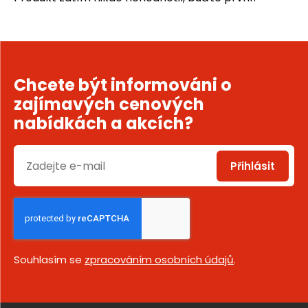
Chcete být informováni o
zajímavých cenových
nabídkách a akcích?
Přihlásit
Souhlasím se
zpracováním osobních údajů
.