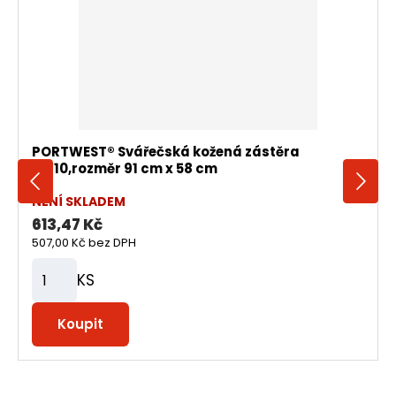
PORTWEST® Svářečská kožená zástěra
SW10,rozměr 91 cm x 58 cm
NENÍ SKLADEM
613,47 Kč
507,00 Kč
bez DPH
KS
Z
m
Koupit
ě
n
i
i