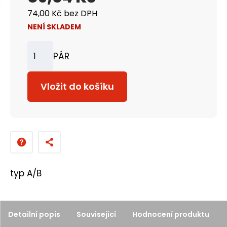
74,00 Kč bez DPH
NENÍ SKLADEM
PÁR
Z
m
Vložit do košíku
ě
n
i
t
p
o
typ A/B
č
e
t
Detailní popis
Související
Hodnocení produktu