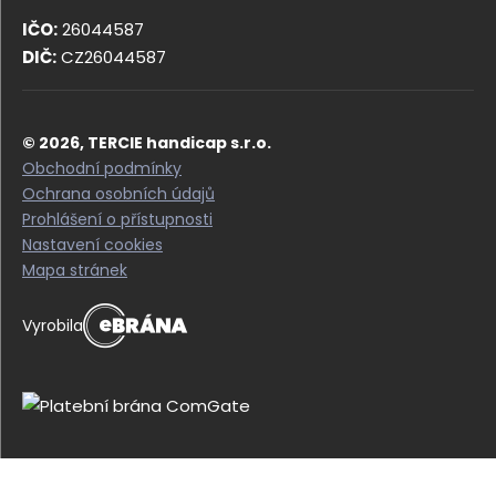
IČO:
26044587
DIČ:
CZ26044587
© 2026, TERCIE handicap s.r.o.
Obchodní podmínky
Ochrana osobních údajů
Prohlášení o přístupnosti
Nastavení cookies
Mapa stránek
e
Vyrobila
B
R
Á
N
A
.
c