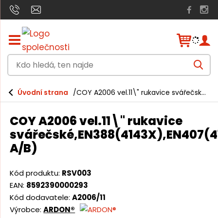
Z
o
b
K
r
V
a
d
y
h
z
o
l
i
Úvodní strana
COY A2006 vel.11\" rukavice svářečské,EN388(4143X),EN407(413X4X),EN2477(Typ A/B)
e
h
t
d
a
/
l
t
COY A2006 vel.11\" rukavice
s
e
k
svářečské,EN388(4143X),EN407(
r
d
A/B)
ý
á
t
h
,
Kód produktu:
RSV003
l
t
a
EAN:
8592390000293
v
e
Kód dodavatele:
A2006/11
n
Výrobce:
ARDON®
n
í