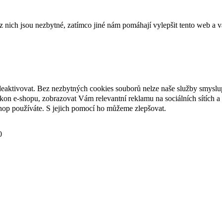
ich jsou nezbytné, zatímco jiné nám pomáhají vylepšit tento web a vá
deaktivovat. Bez nezbytných cookies souborů nelze naše služby smyslu
n e-shopu, zobrazovat Vám relevantní reklamu na sociálních sítích a 
hop používáte. S jejich pomocí ho můžeme zlepšovat.
0