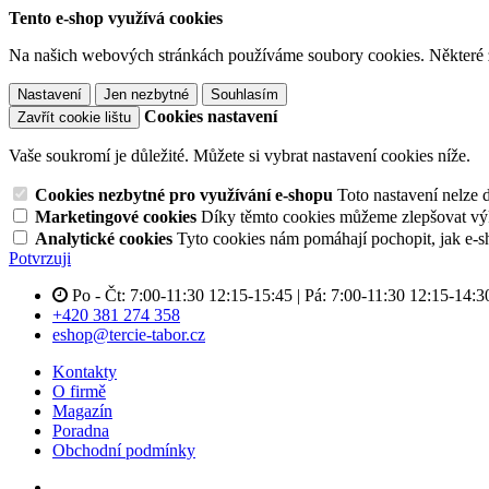
Tento e-shop využívá cookies
Na našich webových stránkách používáme soubory cookies. Některé z n
Nastavení
Jen nezbytné
Souhlasím
Cookies nastavení
Zavřít cookie lištu
Vaše soukromí je důležité. Můžete si vybrat nastavení cookies níže.
Cookies nezbytné pro využívání e-shopu
Toto nastavení nelze 
Marketingové cookies
Díky těmto cookies můžeme zlepšovat výko
Analytické cookies
Tyto cookies nám pomáhají pochopit, jak e-s
Potvrzuji
Po - Čt: 7:00-11:30 12:15-15:45 | Pá: 7:00-11:30 12:15-14:3
+420 381 274 358
eshop@tercie-tabor.cz
Kontakty
O firmě
Magazín
Poradna
Obchodní podmínky