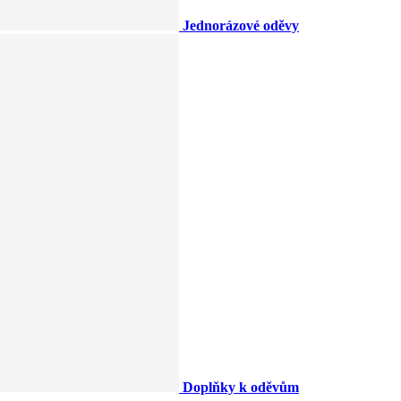
Jednorázové oděvy
Doplňky k oděvům