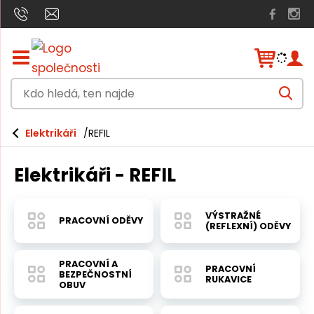
Z
o
b
K
r
V
a
d
y
h
z
o
l
i
Elektrikáři
REFIL
e
h
t
d
a
/
l
t
Elektrikáři - REFIL
s
e
k
r
d
ý
VÝSTRAŽNÉ
PRACOVNÍ ODĚVY
á
t
(REFLEXNÍ) ODĚVY
h
,
l
t
PRACOVNÍ A
a
PRACOVNÍ
BEZPEČNOSTNÍ
v
RUKAVICE
e
OBUV
n
n
í