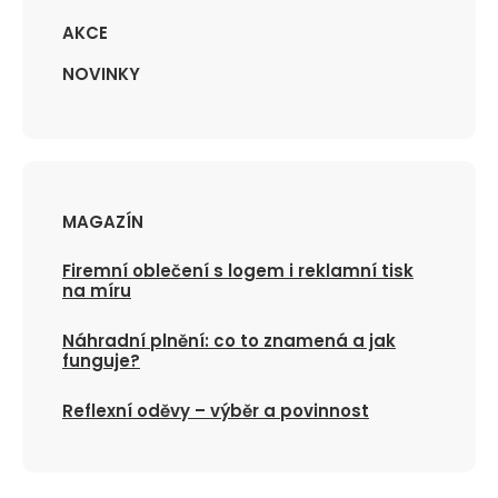
o
o
AKCE
č
č
NOVINKY
e
e
t
t
MAGAZÍN
Firemní oblečení s logem i reklamní tisk
na míru
Náhradní plnění: co to znamená a jak
funguje?
Reflexní oděvy – výběr a povinnost