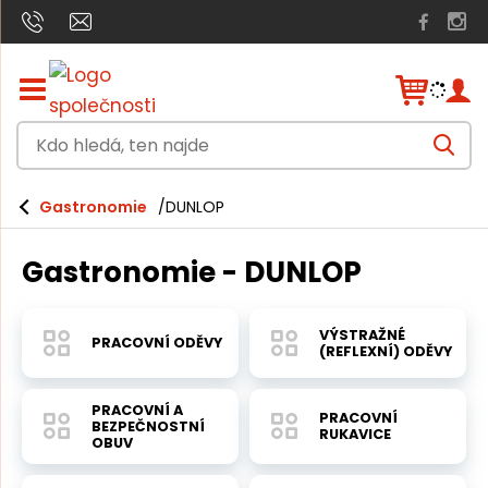
Z
o
b
K
r
V
a
d
y
h
z
o
l
i
Gastronomie
DUNLOP
e
h
t
d
a
/
l
t
Gastronomie - DUNLOP
s
e
k
r
d
ý
VÝSTRAŽNÉ
PRACOVNÍ ODĚVY
á
t
(REFLEXNÍ) ODĚVY
h
,
l
t
PRACOVNÍ A
a
PRACOVNÍ
BEZPEČNOSTNÍ
v
RUKAVICE
e
OBUV
n
n
í