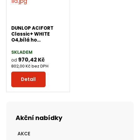
p
v
v
v
r
ý
ý
ý
o
v
v
p
d
DUNLOP ACIFORT
ý
ý
i
Classic+ WHITE
u
p
p
s
O4,bílá ho...
k
i
i
t
SKLADEM
s
s
970,42 Kč
od
ů
802,00 Kč bez DPH
Detail
Akční nabídky
AKCE