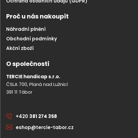
Ochrana osobních údajů (GDPR)
Proč u nás nakoupit
Náhradní plnění
Obchodní podmínky
Akční zboží
O společnosti
TERCIE handicap s.r.o.
ČSLA 700, Planá nad Lužnicí
391 11 Tábor
+420
381 274 358
eshop@tercie-tabor.cz