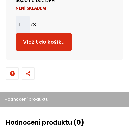
36,00 Kč bez DPH
NENÍ SKLADEM
KS
Z
m
Vložit do košíku
ě
n
i
t
p
o
č
Hodnocení produktu
e
t
Hodnocení produktu
(0)