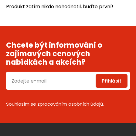
Produkt zatím nikdo nehodnotil, buďte první!
Chcete být informováni o
zajímavých cenových
nabídkách a akcích?
Přihlásit
Souhlasím se
zpracováním osobních údajů
.