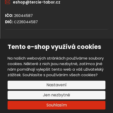
eshop@tercie-tabor.cz
IČO:
26044587
DIČ:
CZ26044587
© 2026, TERCIE handicap s.r.o.
Tento e-shop využívá cookies
Obchodní podmínky
Ochrana osobních údajů
Na našich webových stránkách používáme soubory
Prohlášení o přístupnosti
cookies. Některé z nich jsou nezbytné, zatímco jiné
Nastavení cookies
nám pomáhají vylepšit tento web a váš uživatelský
Mapa stránek
zážitek. Souhlasíte s používáním všech cookies?
e
Vyrobila
B
Nastavení
R
Jen nezbytné
Á
N
Souhlasím
A
.