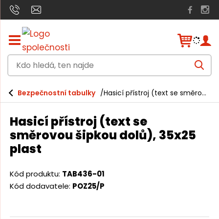
Z
o
b
K
r
V
a
d
y
h
z
o
l
i
Bezpečnostní tabulky
Hasicí přístroj (text se směrovou šipkou dolů), 35x25 plast
e
h
t
d
a
/
l
t
Hasicí přístroj (text se
s
e
k
směrovou šipkou dolů), 35x25
r
d
plast
ý
á
t
h
,
Kód produktu:
TAB436-01
l
t
a
Kód dodavatele:
POZ25/P
v
e
n
n
í