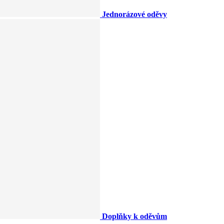
Jednorázové oděvy
Doplňky k oděvům