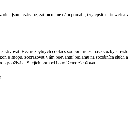
ich jsou nezbytné, zatímco jiné nám pomáhají vylepšit tento web a vá
deaktivovat. Bez nezbytných cookies souborů nelze naše služby smyslu
n e-shopu, zobrazovat Vám relevantní reklamu na sociálních sítích a 
hop používáte. S jejich pomocí ho můžeme zlepšovat.
0