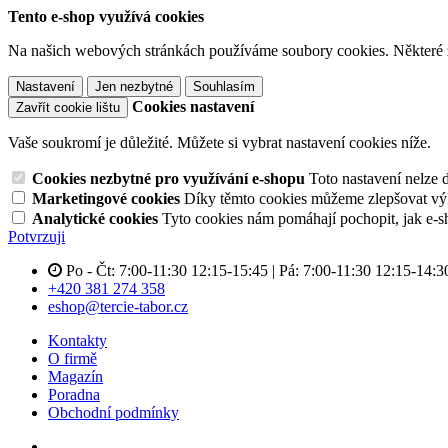
Tento e-shop využívá cookies
Na našich webových stránkách používáme soubory cookies. Některé z n
Nastavení
Jen nezbytné
Souhlasím
Cookies nastavení
Zavřít cookie lištu
Vaše soukromí je důležité. Můžete si vybrat nastavení cookies níže.
Cookies nezbytné pro využívání e-shopu
Toto nastavení nelze 
Marketingové cookies
Díky těmto cookies můžeme zlepšovat výko
Analytické cookies
Tyto cookies nám pomáhají pochopit, jak e-s
Potvrzuji
Po - Čt: 7:00-11:30 12:15-15:45 | Pá: 7:00-11:30 12:15-14:3
+420 381 274 358
eshop@tercie-tabor.cz
Kontakty
O firmě
Magazín
Poradna
Obchodní podmínky