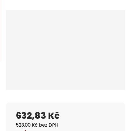
m
n
e
a
n
u
j
d
e
632,83 Kč
523,00 Kč bez DPH