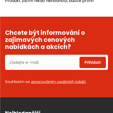
Produkt zatím nikdo nehodnotil, buďte první!
Chcete být informováni o
zajímavých cenových
nabídkách a akcích?
Přihlásit
Souhlasím se
zpracováním osobních údajů
.