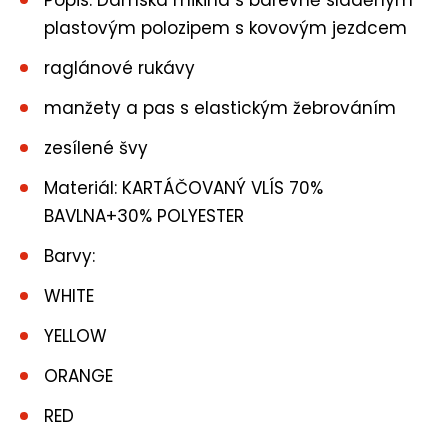
Popis: Dámská mikina s barevně sladěným
plastovým polozipem s kovovým jezdcem
raglánové rukávy
manžety a pas s elastickým žebrováním
zesílené švy
Materiál: KARTÁČOVANÝ VLÍS 70%
BAVLNA+30% POLYESTER
Barvy:
WHITE
YELLOW
ORANGE
RED