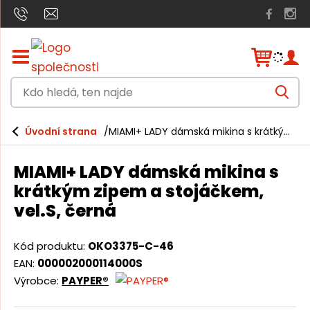
Z
o
b
K
r
V
a
d
y
h
z
o
l
i
Úvodní strana
MIAMI+ LADY dámská mikina s krátkým zipem a stojáčkem, vel.S, černá
e
h
t
d
a
/
l
t
MIAMI+ LADY dámská mikina s
s
e
k
krátkým zipem a stojáčkem,
r
d
vel.S, černá
ý
á
t
h
,
Kód produktu:
OKO3375-C-46
l
t
a
EAN:
000002000114000S
v
e
Výrobce:
PAYPER®
n
n
í