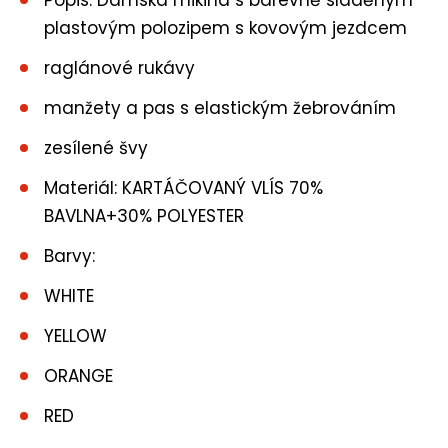
Popis: Dámská mikina s barevně sladěným
plastovým polozipem s kovovým jezdcem
raglánové rukávy
manžety a pas s elastickým žebrováním
zesílené švy
Materiál: KARTÁČOVANÝ VLÍS 70%
BAVLNA+30% POLYESTER
Barvy:
WHITE
YELLOW
ORANGE
RED