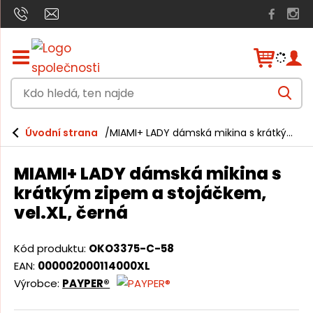
Z
o
b
K
r
V
a
d
y
h
z
o
l
i
Úvodní strana
MIAMI+ LADY dámská mikina s krátkým zipem a stojáčkem, vel.XL, černá
e
h
t
d
a
/
l
t
MIAMI+ LADY dámská mikina s
s
e
k
krátkým zipem a stojáčkem,
r
d
vel.XL, černá
ý
á
t
h
,
Kód produktu:
OKO3375-C-58
l
t
a
EAN:
000002000114000XL
v
e
Výrobce:
PAYPER®
n
n
í