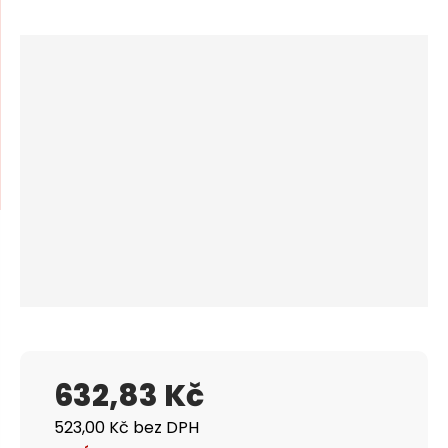
m
n
e
a
n
u
j
d
e
632,83 Kč
523,00 Kč bez DPH