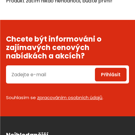
Produkt zatím nikdo nehodnotil, buďte první!
Chcete být informováni o
zajímavých cenových
nabídkách a akcích?
Přihlásit
Souhlasím se
zpracováním osobních údajů
.