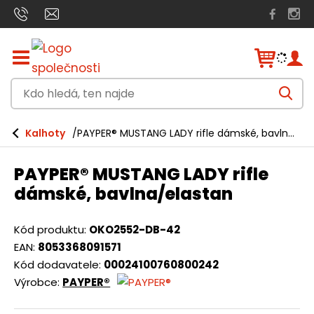
Z
o
b
K
r
V
a
d
y
h
z
o
l
i
Kalhoty
PAYPER® MUSTANG LADY rifle dámské, bavlna/elastan
e
h
t
d
a
/
l
t
PAYPER® MUSTANG LADY rifle
s
e
k
dámské, bavlna/elastan
r
d
ý
á
t
Kód produktu:
OKO2552-DB-42
h
,
EAN:
8053368091571
l
t
Kód dodavatele:
00024100760800242
a
v
Výrobce:
PAYPER®
e
n
n
í