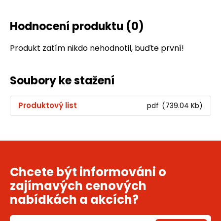
Hodnocení produktu
(0)
Produkt zatím nikdo nehodnotil, buďte první!
Soubory ke stažení
Produktový list
pdf
(739.04 Kb)
Chcete být informováni o
zajímavých cenových
nabídkách a akcích?