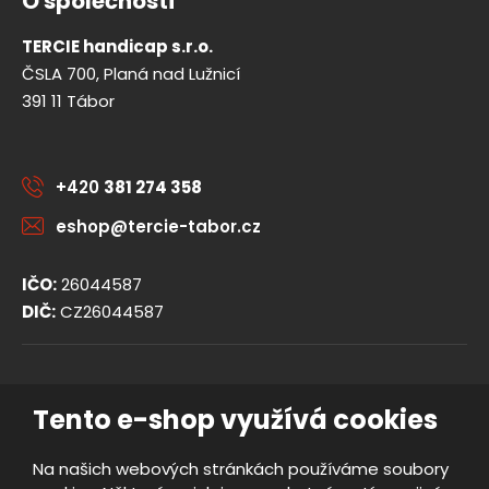
O společnosti
TERCIE handicap s.r.o.
ČSLA 700, Planá nad Lužnicí
391 11 Tábor
+420
381 274 358
eshop@tercie-tabor.cz
IČO:
26044587
DIČ:
CZ26044587
© 2026, TERCIE handicap s.r.o.
Tento e-shop využívá cookies
Obchodní podmínky
Ochrana osobních údajů
Na našich webových stránkách používáme soubory
Prohlášení o přístupnosti