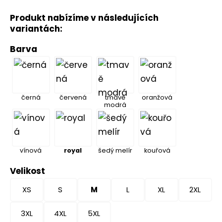
Produkt nabízíme v následujících
variantách:
Barva
černá
červená
tmavě
oranžová
modrá
vínová
royal
šedý melír
kouřová
Velikost
XS
S
M
L
XL
2XL
3XL
4XL
5XL