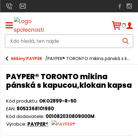
Z
o
b
K
r
V
a
d
y
h
z
o
l
i
Mikiny PAYPER
PAYPER® TORONTO mikina pánská s kapucou,klokan kapsa
e
h
t
d
a
/
l
t
PAYPER® TORONTO mikina
s
e
k
pánská s kapucou,klokan kapsa
r
d
ý
á
t
Kód produktu:
OKO2899-R-50
h
,
EAN:
8053368101980
l
t
Kód dodavatele:
001082030809000M
a
v
Výrobce:
PAYPER®
e
n
n
í