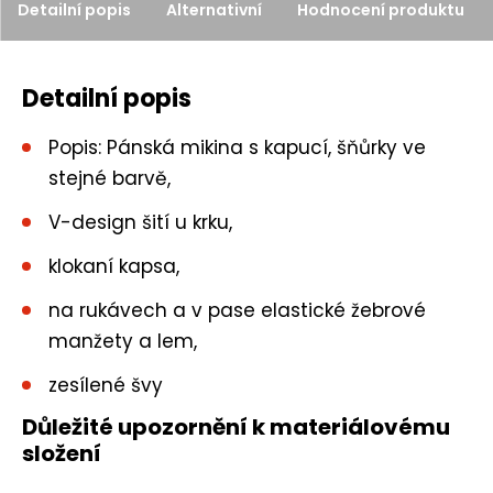
Detailní popis
Alternativní
Hodnocení produktu
e
t
Detailní popis
Popis: Pánská mikina s kapucí, šňůrky ve
stejné barvě,
V-design šití u krku,
klokaní kapsa,
na rukávech a v pase elastické žebrové
manžety a lem,
zesílené švy
Důležité upozornění k materiálovému
složení