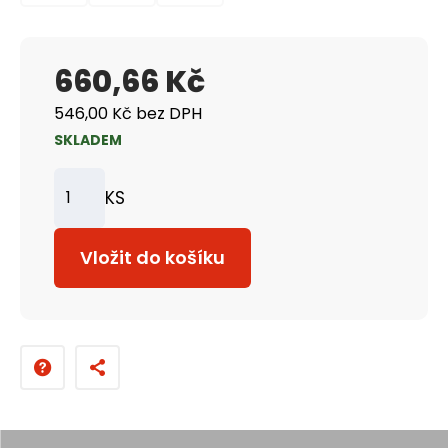
660,66 Kč
546,00 Kč bez DPH
SKLADEM
KS
Z
m
Vložit do košíku
ě
n
i
t
p
o
č