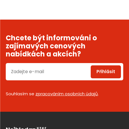
Chcete být informováni o
zajímavých cenových
nabídkách a akcích?
Přihlásit
Souhlasím se
zpracováním osobních údajů
.