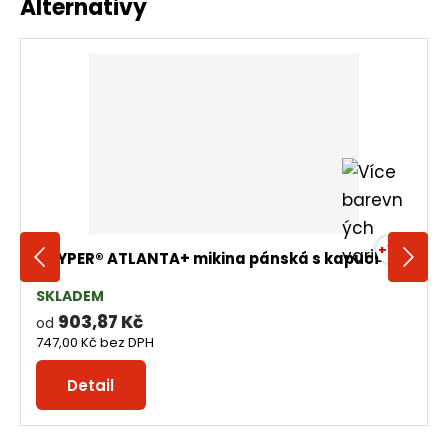
Alternativy
+14
PAYPER® ATLANTA+ mikina pánská s kapucí
SKLADEM
903,87 Kč
od
747,00 Kč
bez DPH
Detail