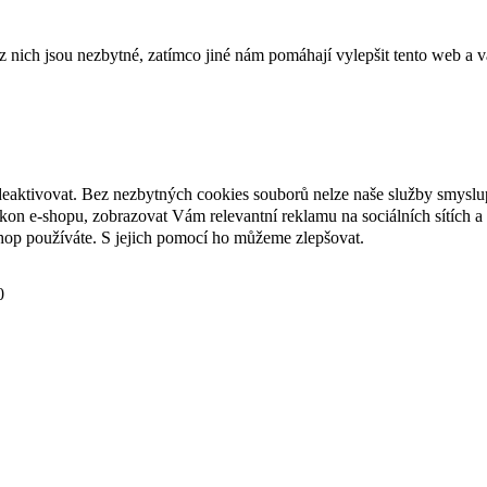
ich jsou nezbytné, zatímco jiné nám pomáhají vylepšit tento web a vá
deaktivovat. Bez nezbytných cookies souborů nelze naše služby smyslu
n e-shopu, zobrazovat Vám relevantní reklamu na sociálních sítích a 
hop používáte. S jejich pomocí ho můžeme zlepšovat.
0