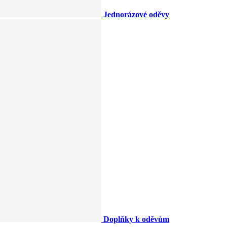
Jednorázové oděvy
Doplňky k oděvům