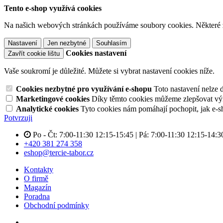
Tento e-shop využívá cookies
Na našich webových stránkách používáme soubory cookies. Některé z n
Nastavení
Jen nezbytné
Souhlasím
Cookies nastavení
Zavřít cookie lištu
Vaše soukromí je důležité. Můžete si vybrat nastavení cookies níže.
Cookies nezbytné pro využívání e-shopu
Toto nastavení nelze 
Marketingové cookies
Díky těmto cookies můžeme zlepšovat výko
Analytické cookies
Tyto cookies nám pomáhají pochopit, jak e-s
Potvrzuji
Po - Čt: 7:00-11:30 12:15-15:45 | Pá: 7:00-11:30 12:15-14:3
+420 381 274 358
eshop@tercie-tabor.cz
Kontakty
O firmě
Magazín
Poradna
Obchodní podmínky