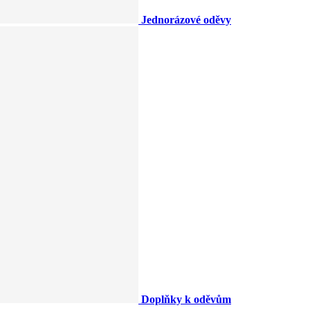
Jednorázové oděvy
Doplňky k oděvům