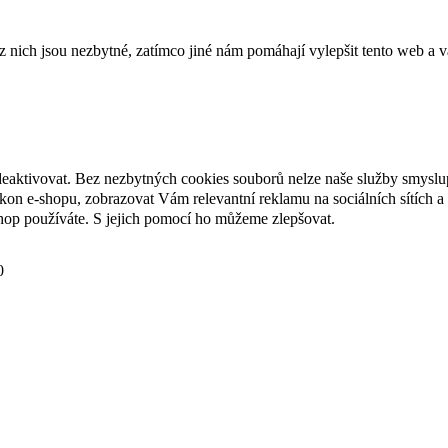
ich jsou nezbytné, zatímco jiné nám pomáhají vylepšit tento web a vá
deaktivovat. Bez nezbytných cookies souborů nelze naše služby smyslu
n e-shopu, zobrazovat Vám relevantní reklamu na sociálních sítích a 
hop používáte. S jejich pomocí ho můžeme zlepšovat.
0