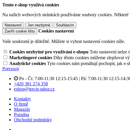
Tento e-shop využívá cookies
Na našich webových stránkách používáme soubory cookies. Některé z n
Nastavení
Jen nezbytné
Souhlasím
Cookies nastavení
Zavřít cookie lištu
Vaše soukromí je důležité. Můžete si vybrat nastavení cookies níže.
Cookies nezbytné pro využívání e-shopu
Toto nastavení nelze 
Marketingové cookies
Díky těmto cookies můžeme zlepšovat výko
Analytické cookies
Tyto cookies nám pomáhají pochopit, jak e-s
Potvrzuji
Po - Čt: 7:00-11:30 12:15-15:45 | Pá: 7:00-11:30 12:15-14:3
+420 381 274 358
eshop@tercie-tabor.cz
Kontakty
O firmě
Magazín
Poradna
Obchodní podmínky