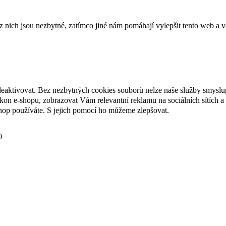
ich jsou nezbytné, zatímco jiné nám pomáhají vylepšit tento web a vá
deaktivovat. Bez nezbytných cookies souborů nelze naše služby smyslu
n e-shopu, zobrazovat Vám relevantní reklamu na sociálních sítích a 
hop používáte. S jejich pomocí ho můžeme zlepšovat.
0