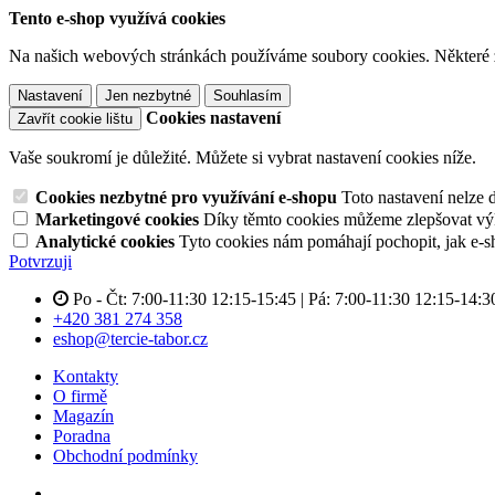
Tento e-shop využívá cookies
Na našich webových stránkách používáme soubory cookies. Některé z n
Nastavení
Jen nezbytné
Souhlasím
Cookies nastavení
Zavřít cookie lištu
Vaše soukromí je důležité. Můžete si vybrat nastavení cookies níže.
Cookies nezbytné pro využívání e-shopu
Toto nastavení nelze 
Marketingové cookies
Díky těmto cookies můžeme zlepšovat výko
Analytické cookies
Tyto cookies nám pomáhají pochopit, jak e-s
Potvrzuji
Po - Čt: 7:00-11:30 12:15-15:45 | Pá: 7:00-11:30 12:15-14:3
+420 381 274 358
eshop@tercie-tabor.cz
Kontakty
O firmě
Magazín
Poradna
Obchodní podmínky