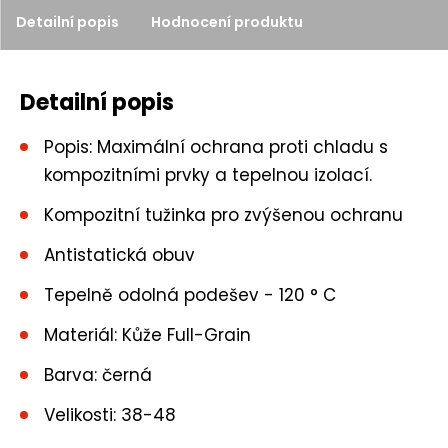
č
Detailní popis
Hodnocení produktu
e
t
Detailní popis
Popis: Maximální ochrana proti chladu s
kompozitními prvky a tepelnou izolací.
Kompozitní tužinka pro zvýšenou ochranu
Antistatická obuv
Tepelně odolná podešev - 120 ° C
Materiál: Kůže Full-Grain
Barva: černá
Velikosti: 38-48