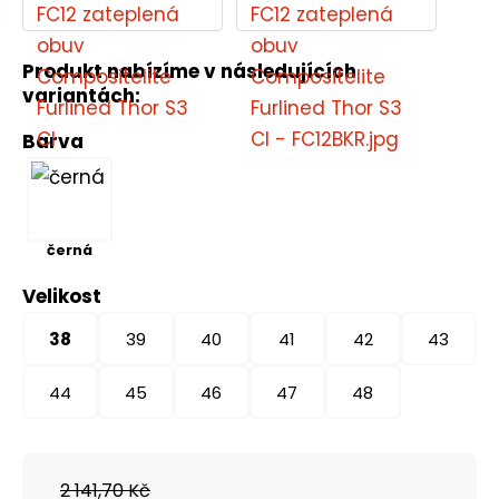
Produkt nabízíme v následujících
variantách:
Barva
černá
Velikost
38
39
40
41
42
43
44
45
46
47
48
2 141,70 Kč