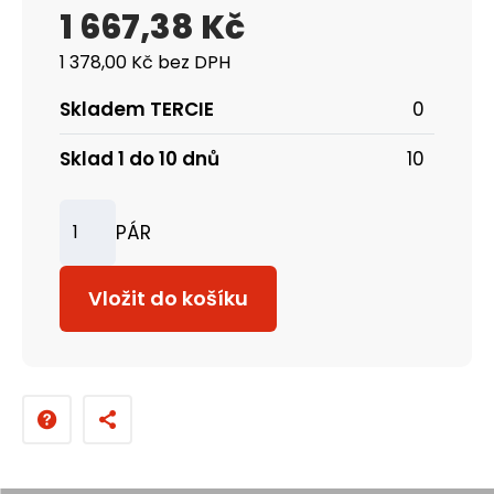
1 667,38 Kč
1 378,00 Kč bez DPH
Skladem TERCIE
0
Sklad 1 do 10 dnů
10
PÁR
Z
m
Vložit do košíku
ě
n
i
t
p
o