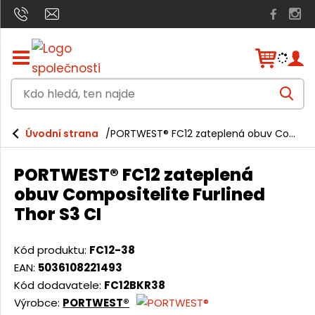
Z
o
b
K
r
V
a
d
y
h
z
o
l
i
Úvodní strana
PORTWEST® FC12 zateplená obuv Compositelite Furlined Thor S3 CI
e
h
t
d
a
/
l
t
PORTWEST® FC12 zateplená
s
e
k
obuv Compositelite Furlined
r
d
Thor S3 CI
ý
á
t
h
,
Kód produktu:
FC12-38
l
t
a
EAN:
5036108221493
v
e
Kód dodavatele:
FC12BKR38
n
Výrobce:
PORTWEST®
n
í