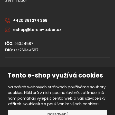
391 11 Tábor
+420
381 274 358
eshop@tercie-tabor.cz
IČO:
26044587
DIČ:
CZ26044587
© 2026, TERCIE handicap s.r.o.
Tento e-shop využívá cookies
Obchodní podmínky
Ochrana osobních údajů
Na našich webových stránkách používáme soubory
Prohlášení o přístupnosti
cookies. Některé z nich jsou nezbytné, zatímco jiné
Nastavení cookies
nám pomáhají vylepšit tento web a váš uživatelský
Mapa stránek
zážitek. Souhlasíte s používáním všech cookies?
e
Vyrobila
B
Nastavení