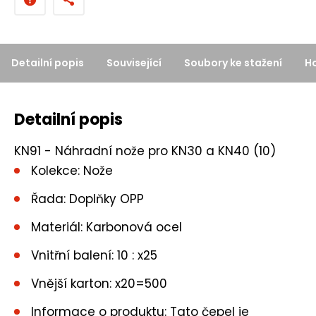
p
o
č
Detailní popis
Související
Soubory ke stažení
H
e
t
Detailní popis
KN91 - Náhradní nože pro KN30 a KN40 (10)
Kolekce: Nože
Řada: Doplňky OPP
Materiál: Karbonová ocel
Vnitřní balení: 10 : x25
Vnější karton: x20=500
Informace o produktu: Tato čepel je