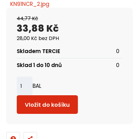
44,77 Kč
33,88 Kč
28,00 Kč bez DPH
Skladem TERCIE
0
Sklad 1 do 10 dnů
0
BAL
Z
m
Vložit do košíku
ě
n
i
t