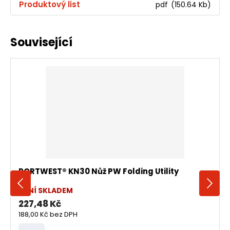
Produktový list
pdf
(150.64 Kb)
Související
PORTWEST® KN30 Nůž PW Folding Utility
NENÍ SKLADEM
227,48 Kč
188,00 Kč
bez DPH