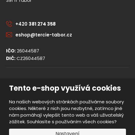
391 11 Tábor
+420
381 274 358
eshop@tercie-tabor.cz
IČO:
26044587
DIČ:
CZ26044587
© 2026, TERCIE handicap s.r.o.
Tento e-shop využívá cookies
Obchodní podmínky
Ochrana osobních údajů
Na našich webových stránkách používáme soubory
Prohlášení o přístupnosti
cookies. Některé z nich jsou nezbytné, zatímco jiné
Nastavení cookies
nám pomáhají vylepšit tento web a váš uživatelský
Mapa stránek
zážitek. Souhlasíte s používáním všech cookies?
e
Vyrobila
B
Nastavení