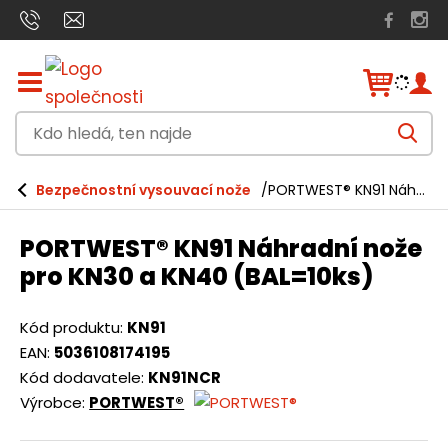
Z
o
b
K
r
V
a
d
y
h
z
o
l
i
Bezpečnostní vysouvací nože
PORTWEST® KN91 Náhradní nože pro KN30 a KN40 (BAL=10ks)
e
h
t
d
a
/
l
t
PORTWEST® KN91 Náhradní nože
s
e
k
pro KN30 a KN40 (BAL=10ks)
r
d
ý
á
t
Kód produktu:
KN91
h
,
EAN:
5036108174195
l
t
Kód dodavatele:
KN91NCR
a
v
Výrobce:
PORTWEST®
e
n
n
í