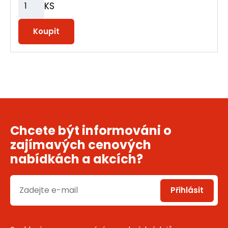
KS
Z
m
Koupit
ě
n
i
i
t
p
o
č
Chcete být informováni o
e
zajímavých cenových
t
nabídkách a akcích?
Přihlásit