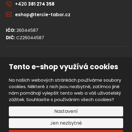
+420
381 274 358
eshop@tercie-tabor.cz
IČO:
26044587
DIČ:
CZ26044587
© 2026, TERCIE handicap s.r.o.
Tento e-shop využívá cookies
Obchodní podmínky
Ochrana osobních údajů
Na našich webových stránkách používáme soubory
Prohlášení o přístupnosti
cookies. Některé z nich jsou nezbytné, zatímco jiné
Nastavení cookies
nám pomáhají vylepšit tento web a váš uživatelský
Mapa stránek
zážitek. Souhlasíte s používáním všech cookies?
e
Vyrobila
B
Nastavení
R
Jen nezbytné
Á
N