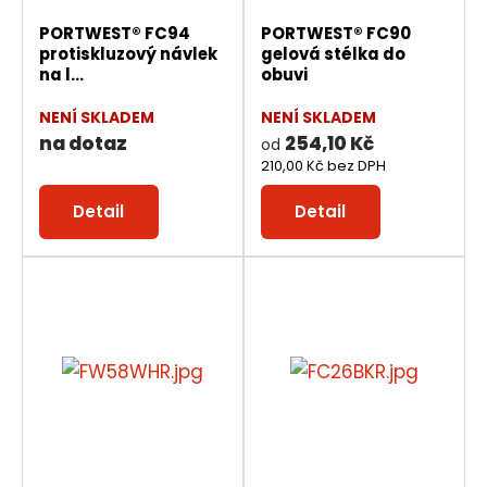
v
v
p
d
PORTWEST® FC94
PORTWEST® FC90
ý
ý
i
protiskluzový návlek
gelová stélka do
u
p
p
s
na l...
obuvi
k
i
i
t
NENÍ SKLADEM
NENÍ SKLADEM
s
s
na dotaz
254,10 Kč
od
ů
210,00 Kč bez DPH
Detail
Detail