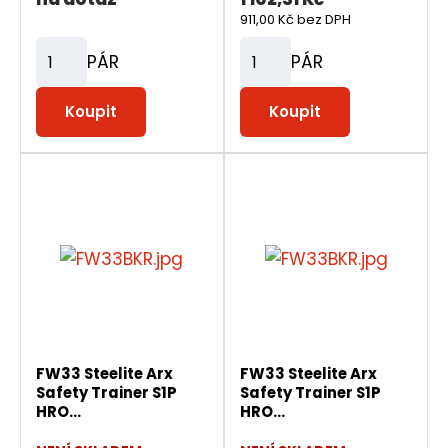
911,00 Kč bez DPH
PÁR
PÁR
Z
Z
m
m
Koupit
Koupit
ě
ě
n
n
i
i
t
t
p
p
o
o
č
č
e
e
t
t
FW33 Steelite Arx
FW33 Steelite Arx
Safety Trainer S1P
Safety Trainer S1P
HRO...
HRO...