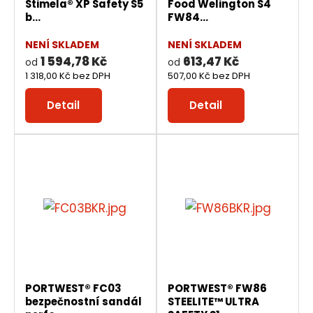
Stimela® XP Safety S5
Food Welington S4
b...
FW84...
NENÍ SKLADEM
NENÍ SKLADEM
1 594,78 Kč
613,47 Kč
od
od
1 318,00 Kč bez DPH
507,00 Kč bez DPH
Detail
Detail
PORTWEST® FC03
PORTWEST® FW86
bezpečnostní sandál
STEELITE™ ULTRA