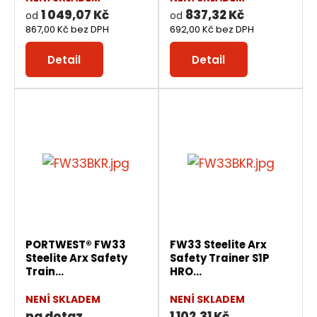
1 049,07 Kč
837,32 Kč
od
od
867,00 Kč bez DPH
692,00 Kč bez DPH
Detail
Detail
PORTWEST® FW33
FW33 Steelite Arx
Steelite Arx Safety
Safety Trainer S1P
Train...
HRO...
NENÍ SKLADEM
NENÍ SKLADEM
na dotaz
1 102,31 Kč