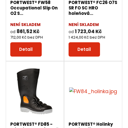
PORTWEST® FW58
PORTWEST® FC26 O7S
Occupational Slip On
SR FO SC HRO
O2 S...
holeňová...
NENÍ SKLADEM
NENÍ SKLADEM
861,52 Kč
1 723,04 Kč
od
od
712,00 Kč bez DPH
1 424,00 Kč bez DPH
Detail
Detail
PORTWEST® FD85 -
PORTWEST® Holinky