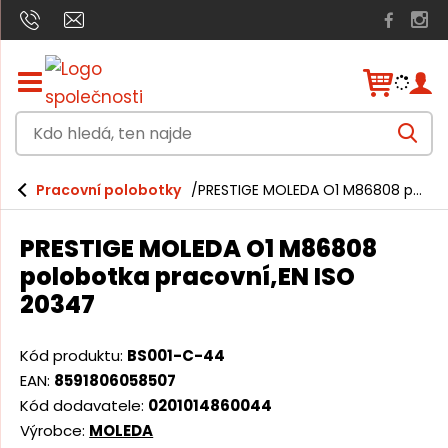
Z
o
b
K
r
V
a
d
y
h
z
o
l
i
Pracovní polobotky
PRESTIGE MOLEDA O1 M86808 polobotka pracovní,EN ISO 20347
e
h
t
d
a
/
l
t
PRESTIGE MOLEDA O1 M86808
s
e
k
polobotka pracovní,EN ISO
r
d
20347
ý
á
t
h
,
Kód produktu:
BS001-C-44
l
t
a
EAN:
8591806058507
v
e
Kód dodavatele:
0201014860044
n
Výrobce:
MOLEDA
n
í