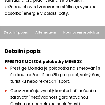
turistiku a pro práci. Jedná se o kvalitní,
e
koženou obuv s tvarovanou stélkou,s vysokou
t
absorbcí energie v oblasti paty.
Detailní popis
Alternativní
Hodnocení produktu
Detailní popis
PRESTIGE MOLEDA polobotky M86808
Prestige Moleda je polobotka na šněrování s
širokou možností použití pro práci, volný čas,
turistiku nebo rekreační sport.
Obuv zaručuje vysoký komfort při nošení a
zdravotní nezávadnost garantovanou
Českou ortopedeickou společností.