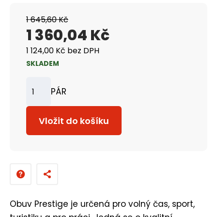
1 645,60 Kč
1 360,04 Kč
1 124,00 Kč bez DPH
SKLADEM
PÁR
Z
m
Vložit do košíku
ě
n
i
t
p
o
Obuv Prestige je určená pro volný čas, sport,
č