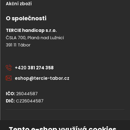
Akční zboží
O společnosti
TERCIE handicap s.r.o.
ČSLA 700, Planá nad Lužnicí
391 11 Tábor
+420
381 274 358
eshop@tercie-tabor.cz
IČO:
26044587
DIČ:
CZ26044587
© 2026, TERCIE handicap s.r.o.
Tento e-shop využívá cookies