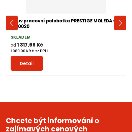
Obuv pracovní polobotka PRESTIGE MOLEDA O1
M40020
SKLADEM
1 317,69 Kč
od
1 089,00 Kč
bez DPH
Detail
Chcete být informováni o
zajímavých cenových