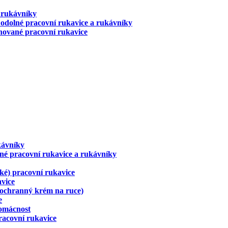
 rukávníky
odolné pracovní rukavice a rukávníky
ované pracovní rukavice
kávníky
né pracovní rukavice a rukávníky
ické) pracovní rukavice
avice
(ochranný krém na ruce)
e
domácnost
racovní rukavice