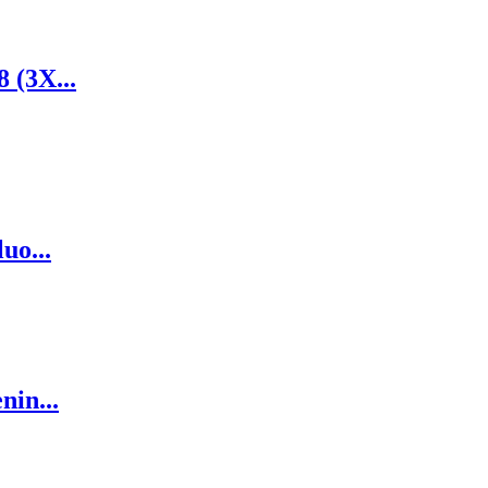
(3X...
uo...
in...