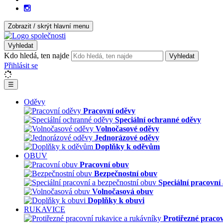
Zobrazit / skrýt hlavní menu
Vyhledat
Kdo hledá, ten najde
Vyhledat
Přihlásit se
☰
Oděvy
Pracovní oděvy
Speciální ochranné oděvy
Volnočasové oděvy
Jednorázové oděvy
Doplňky k oděvům
OBUV
Pracovní obuv
Bezpečnostní obuv
Speciální pracovní
Volnočasová obuv
Doplňky k obuvi
RUKAVICE
Protiřezné praco