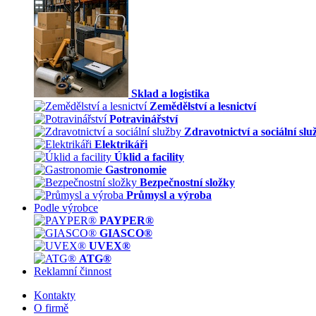
Sklad a logistika
Zemědělství a lesnictví
Potravinářství
Zdravotnictví a sociální slu
Elektrikáři
Úklid a facility
Gastronomie
Bezpečnostní složky
Průmysl a výroba
Podle výrobce
PAYPER®
GIASCO®
UVEX®
ATG®
Reklamní činnost
Kontakty
O firmě