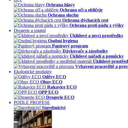
Ochrana hlavy
Ochrana očí a obličeje
Ochrana sluchu
Ochrana dýchacích cest
Ochrana proti pádu z výšky
Drogerie a ostatní
Úklidové a mycí prostředky
Osobní hygiena
Papírový program
Dávkovače a zásobníky
Úklidové nářadí a pomůcky
Úklidové prostřed
Vybavení pracoviště a pro
Ekologické produkty
Oděvy ECO
Obuv ECO
Rukavice ECO
OPP ECO
Drogerie ECO
PODLE PROFESE
Stavebnictví