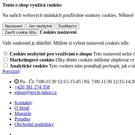
Tento e-shop využívá cookies
Na našich webových stránkách používáme soubory cookies. Některé z n
Nastavení
Jen nezbytné
Souhlasím
Cookies nastavení
Zavřít cookie lištu
Vaše soukromí je důležité. Můžete si vybrat nastavení cookies níže.
Cookies nezbytné pro využívání e-shopu
Toto nastavení nelze 
Marketingové cookies
Díky těmto cookies můžeme zlepšovat výko
Analytické cookies
Tyto cookies nám pomáhají pochopit, jak e-s
Potvrzuji
Po - Čt: 7:00-11:30 12:15-15:45 | Pá: 7:00-11:30 12:15-14:3
+420 381 274 358
eshop@tercie-tabor.cz
Kontakty
O firmě
Magazín
Poradna
Obchodní podmínky