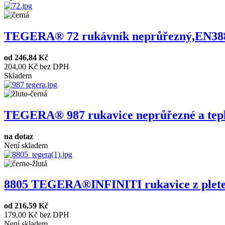
TEGERA® 72 rukávník neprůřezný,EN388 
od
246,84 Kč
204,00 Kč bez DPH
Skladem
TEGERA® 987 rukavice neprůřezné a tepl
na dotaz
Není skladem
8805 TEGERA®INFINITI rukavice z pleten
od
216,59 Kč
179,00 Kč bez DPH
Není skladem