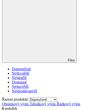
Filtry
Doporučené
Nejlevnější
Nejdražší
Dostupné
Nejnovější
Nejprodávanejší
Řazení produktů
Obrázkový výpis
Tabulkový výpis
Řádkový výpis
6
položek