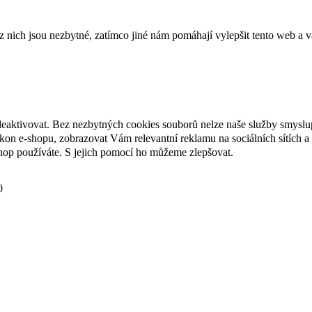
ich jsou nezbytné, zatímco jiné nám pomáhají vylepšit tento web a vá
deaktivovat. Bez nezbytných cookies souborů nelze naše služby smyslu
n e-shopu, zobrazovat Vám relevantní reklamu na sociálních sítích a 
hop používáte. S jejich pomocí ho můžeme zlepšovat.
0