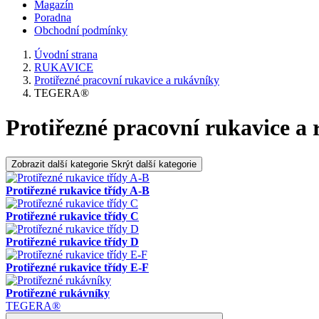
Magazín
Poradna
Obchodní podmínky
Úvodní strana
RUKAVICE
Protiřezné pracovní rukavice a rukávníky
TEGERA®
Protiřezné pracovní rukavice 
Zobrazit další kategorie
Skrýt další kategorie
Protiřezné rukavice třídy A-B
Protiřezné rukavice třídy C
Protiřezné rukavice třídy D
Protiřezné rukavice třídy E-F
Protiřezné rukávníky
TEGERA®