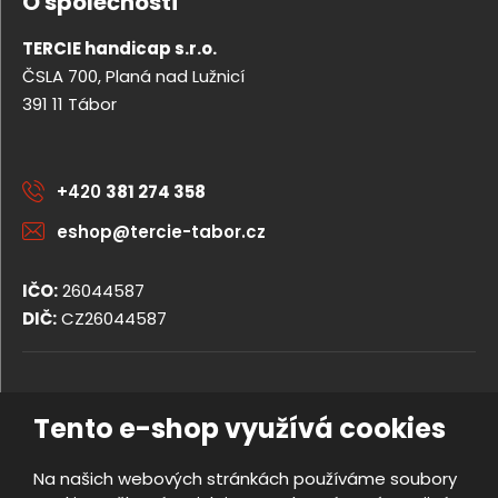
O společnosti
TERCIE handicap s.r.o.
ČSLA 700, Planá nad Lužnicí
391 11 Tábor
+420
381 274 358
eshop@tercie-tabor.cz
IČO:
26044587
DIČ:
CZ26044587
© 2026, TERCIE handicap s.r.o.
Tento e-shop využívá cookies
Obchodní podmínky
Ochrana osobních údajů
Na našich webových stránkách používáme soubory
Prohlášení o přístupnosti