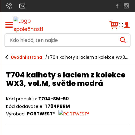
Z
o
b
K
r
V
a
d
y
h
z
o
l
i
Úvodní strana
T704 kalhoty s laclem z kolekce WX3, vel.M, světle modrá
e
h
t
d
a
/
l
t
T704 kalhoty s laclem z kolekce
s
e
k
WX3, vel.M, světle modrá
r
d
ý
á
t
Kód produktu:
T704-SM-50
h
,
Kód dodavatele:
T704PBRM
l
t
Výrobce:
PORTWEST®
a
v
e
n
n
í