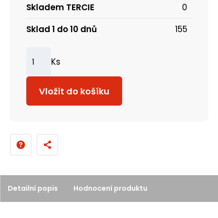
Skladem TERCIE
0
Sklad 1 do 10 dnů
155
Ks
Z
m
Vložit do košíku
ě
n
i
t
p
o
č
Detailní popis
Hodnocení produktu
e
t