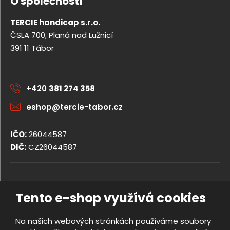
O společnosti
TERCIE handicap s.r.o.
ČSLA 700, Planá nad Lužnicí
391 11 Tábor
+420
381 274 358
eshop@tercie-tabor.cz
IČO:
26044587
DIČ:
CZ26044587
© 2026, TERCIE handicap s.r.o.
Tento e-shop využívá cookies
Obchodní podmínky
Ochrana osobních údajů
Na našich webových stránkách používáme soubory
Prohlášení o přístupnosti