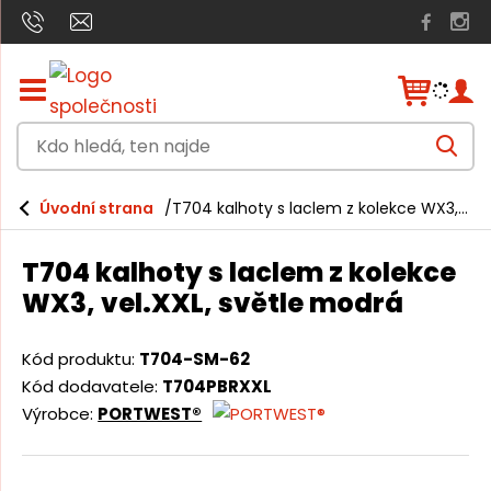
Z
o
b
K
r
V
a
d
y
h
z
o
l
i
Úvodní strana
T704 kalhoty s laclem z kolekce WX3, vel.XXL, světle modrá
e
h
t
d
a
/
l
t
T704 kalhoty s laclem z kolekce
s
e
k
WX3, vel.XXL, světle modrá
r
d
ý
á
t
Kód produktu:
T704-SM-62
h
,
Kód dodavatele:
T704PBRXXL
l
t
Výrobce:
PORTWEST®
a
v
e
n
n
í