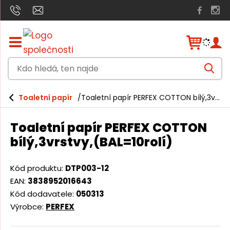
Z
o
b
K
r
V
a
d
y
h
z
o
l
i
Toaletní papír
Toaletní papír PERFEX COTTON bílý,3vrstvy,(BAL=10rolí)
e
h
t
d
a
/
l
t
Toaletní papír PERFEX COTTON
s
e
k
bílý,3vrstvy,(BAL=10rolí)
r
d
ý
á
t
Kód produktu:
DTP003-12
h
,
EAN:
3838952016643
l
t
Kód dodavatele:
050313
a
v
Výrobce:
PERFEX
e
n
n
í