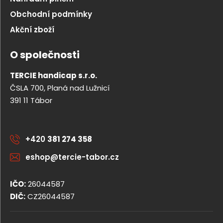
Obchodní podmínky
Akční zboží
O společnosti
TERCIE handicap s.r.o.
ČSLA 700, Planá nad Lužnicí
391 11 Tábor
+420
381 274 358
eshop@tercie-tabor.cz
IČO:
26044587
DIČ:
CZ26044587