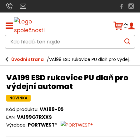
Z
o
b
K
r
V
a
d
y
h
z
o
l
i
Úvodní strana
VA199 ESD rukavice PU dlaň pro výdejní automat
e
h
t
d
a
/
l
t
VA199 ESD rukavice PU dlaň pro
s
e
k
výdejní automat
r
d
ý
NOVINKA
á
t
h
,
Kód produktu:
VA199-05
l
EAN:
VA199G7RXXS
t
a
v
Výrobce:
PORTWEST®
e
n
n
í