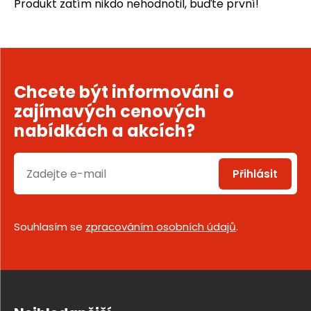
Produkt zatím nikdo nehodnotil, buďte první!
Chcete být informováni o
zajímavých cenových
nabídkách a akcích?
Přihlásit
Souhlasím se
zpracováním osobních údajů
.