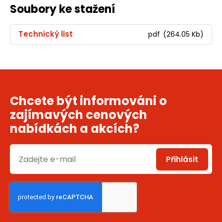
Soubory ke stažení
Technický list
pdf
(264.05 Kb)
Chcete být informováni o
zajímavých cenových
nabídkách a akcích?
Přihlásit