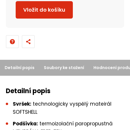
m
Vložit do košíku
ě
n
i
t
p
o
č
Detailní popis
Soubory ke stažení
Hodnocení prod
e
t
Detailní popis
Svršek:
technologicky vyspělý mateirál
SOFTSHELL
Podšívka:
termoizolační paropropustná