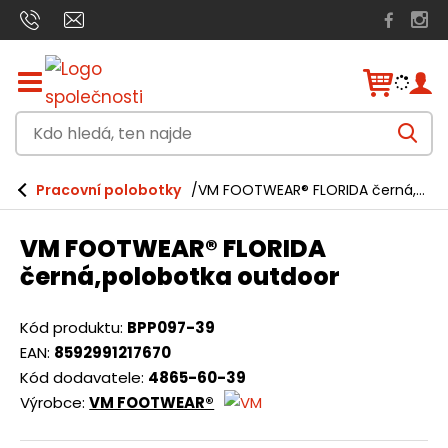
Z
o
b
K
r
V
a
d
y
h
z
o
l
i
Pracovní polobotky
VM FOOTWEAR® FLORIDA černá,polobotka outdoor
e
h
t
d
a
/
l
t
VM FOOTWEAR® FLORIDA
s
e
k
černá,polobotka outdoor
r
d
ý
á
t
Kód produktu:
BPP097-39
h
,
EAN:
8592991217670
l
t
Kód dodavatele:
4865-60-39
a
v
Výrobce:
VM FOOTWEAR®
e
n
n
í