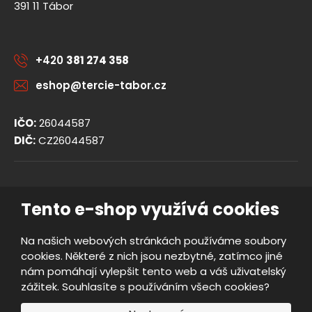
391 11 Tábor
+420
381 274 358
eshop@tercie-tabor.cz
IČO:
26044587
DIČ:
CZ26044587
© 2026, TERCIE handicap s.r.o.
Tento e-shop využívá cookies
Obchodní podmínky
Ochrana osobních údajů
Na našich webových stránkách používáme soubory
Prohlášení o přístupnosti
cookies. Některé z nich jsou nezbytné, zatímco jiné
Nastavení cookies
nám pomáhají vylepšit tento web a váš uživatelský
Mapa stránek
zážitek. Souhlasíte s používáním všech cookies?
e
Vyrobila
B