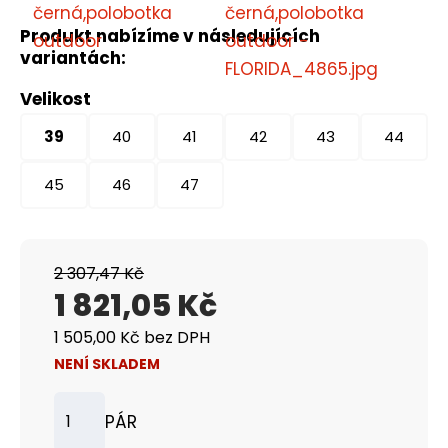
Produkt nabízíme v následujících
variantách:
Velikost
39
40
41
42
43
44
45
46
47
2 307,47 Kč
1 821,05 Kč
1 505,00 Kč bez DPH
NENÍ SKLADEM
PÁR
Z