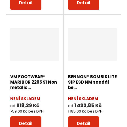
Detail
Detail
VM FOOTWEAR®
BENNON® BOMBIS LITE
MARIBOR 2265 S1 Non
S1P ESD NM sandál
metalic...
be...
NENÍ SKLADEM
NENÍ SKLADEM
918,39 Kč
1 433,85 Kč
od
od
759,00 Kč bez DPH
1 185,00 Kč bez DPH
Detail
Detail