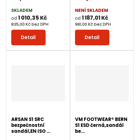
k
i
i
t
SKLADEM
NENÍ SKLADEM
s
s
1 010,35 Kč
1 187,01 Kč
od
od
ů
835,00 Kč bez DPH
981,00 Kč bez DPH
Detail
Detail
ARSAN S1 SRC
VM FOOTWEAR® BERN
bezpečnostní
S1 ESD černá,sandál
sandál,EN ISO ...
be...