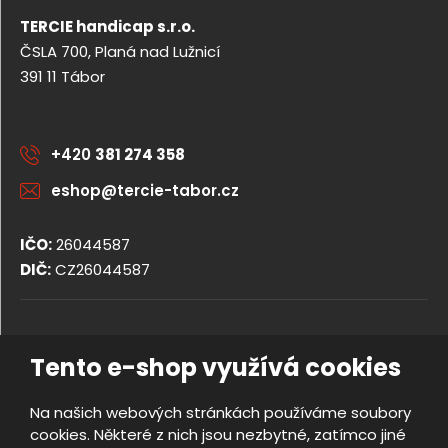
TERCIE handicap s.r.o.
ČSLA 700, Planá nad Lužnicí
391 11 Tábor
+420
381 274 358
eshop@tercie-tabor.cz
IČO:
26044587
DIČ:
CZ26044587
© 2026, TERCIE handicap s.r.o.
Tento e-shop využívá cookies
Obchodní podmínky
Ochrana osobních údajů
Na našich webových stránkách používáme soubory
Prohlášení o přístupnosti
cookies. Některé z nich jsou nezbytné, zatímco jiné
Nastavení cookies