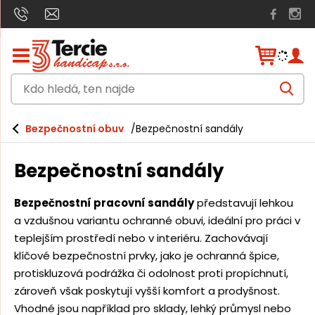
Z
o
b
K
r
V
d
y
a
h
z
o
l
Bezpečnostní obuv
Bezpečnostní sandály
i
e
h
d
t
a
/
l
t
Bezpečnostní sandály
s
e
k
r
d
Bezpečnostní pracovní sandály
představují lehkou
ý
á
a vzdušnou variantu ochranné obuvi, ideální pro práci v
t
h
teplejším prostředí nebo v interiéru. Zachovávají
,
l
klíčové bezpečnostní prvky, jako je ochranná špice,
t
a
protiskluzová podrážka či odolnost proti propíchnutí,
v
e
zároveň však poskytují vyšší komfort a prodyšnost.
n
n
í
Vhodné jsou například pro sklady, lehký průmysl nebo