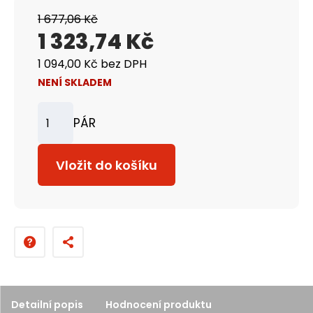
1 677,06 Kč
1 323,74 Kč
1 094,00 Kč bez DPH
NENÍ SKLADEM
PÁR
Z
m
Vložit do košíku
ě
n
i
t
p
o
č
Detailní popis
Hodnocení produktu
e