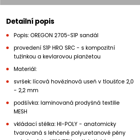
t
Detailní popis
Popis: OREGON 2705-S1P sandál
provedení S1P HRO SRC - s kompozitní
tužinkou a kevlarovou planžetou
Materiál:
svršek: lícová hovězinová useň v tloušťce 2,0
- 2,2 mm
podšívka: laminovaná prodyšná textilie
MESH
vkládací stélka: HI-POLY - anatomicky
tvarovaná s lehčené polyuretanové pěny