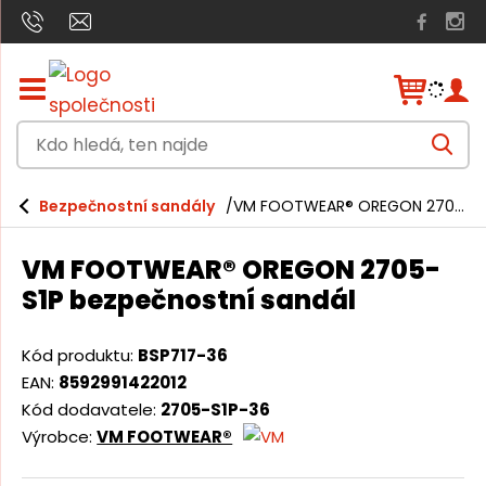
Z
o
b
K
r
V
a
d
y
h
z
o
l
i
Bezpečnostní sandály
VM FOOTWEAR® OREGON 2705-S1P bezpečnostní sandál
e
h
t
d
a
/
l
t
VM FOOTWEAR® OREGON 2705-
s
e
k
S1P bezpečnostní sandál
r
d
ý
á
t
Kód produktu:
BSP717-36
h
,
EAN:
8592991422012
l
t
Kód dodavatele:
2705-S1P-36
a
v
Výrobce:
VM FOOTWEAR®
e
n
n
í