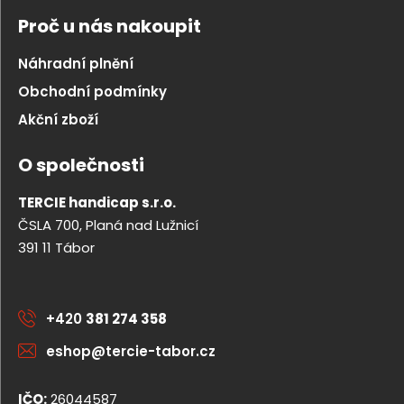
Proč u nás nakoupit
Náhradní plnění
Obchodní podmínky
Akční zboží
O společnosti
TERCIE handicap s.r.o.
ČSLA 700, Planá nad Lužnicí
391 11 Tábor
+420
381 274 358
eshop@tercie-tabor.cz
IČO:
26044587